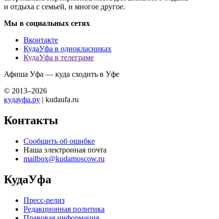
и отдыха с семьей, и многое другое.
Мы в социальных сетях
Вконтакте
КудаУфа в однокласниках
КудаУфа в телеграме
Афиша Уфа — куда сходить в Уфе
© 2013–2026
кудауфа.ру
| kudaufa.ru
Контакты
Сообщить об ошибке
Наша электронная почта
mailbox@kudamoscow.ru
КудаУфа
Пресс-релиз
Редакционная политика
Правовая информация