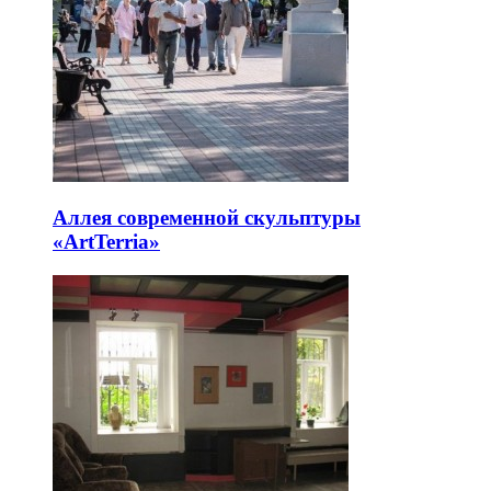
Аллея современной скульптуры
«ArtTerria»