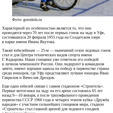
Фото: gorodufa.ru
Характерной их особенностью является то, что они
проводятся через 70 лет после первых гонок на льду в Уфе,
состоявшихся 20 февраля 1955 года на Солдатском озере
в парке имени Ивана Якутова.
Также юбилейным — 25-м — нынешний сезон ледовых гонок
стал и для Центра технических видов спорта имени
Г. Кадырова. Наши гонщики уже отметили его победой
в личном чемпионате России. Они лидируют в командном
зачете, имеют хорошие шансы на победу в первенстве страны
среди юниоров, где Уфу представляют лучшие юниоры Иван
Гаврилов и Вячеслав Дроздов.
Еще один юбилей связан с самим стадионом «Строитель».
Первые мотогонки на льду на его арене состоялись 65 лет
назад 9—10 января, а после триумфального проведения
первенства СССР 1960 года и четырех этапов кубка «Дружба
народов» с участием сильнейших гонщиков мира, стадион
«Строитель» стал главной ареной для ледового спидвея