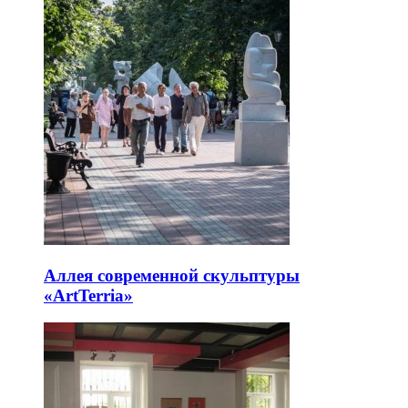
Аллея современной скульптуры
«ArtTerria»