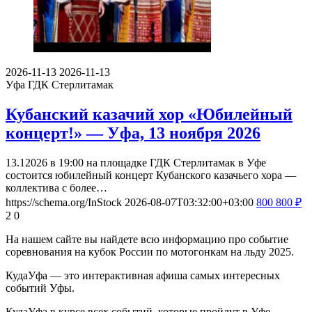
2026-11-13
2026-11-13
Уфа
ГДК Стерлитамак
Кубанский казачий хор «Юбилейный
концерт!» — Уфа, 13 ноября 2026
13.12026 в 19:00 на площадке ГДК Стерлитамак в Уфе
состоится юбилейный концерт Кубанского казачьего хора —
коллектива с более…
https://schema.org/InStock
2026-08-07T03:32:00+03:00
800
800
₽
2
0
На нашем сайте вы найдете всю информацию про событие
соревнования на кубок России по мотогонкам на льду 2025.
КудаУфа — это интерактивная афиша самых интересных
событий Уфы.
КудаУфа в курсе всех событий, которые пройдут в Уфе.