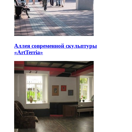
Аллея современной скульптуры
«ArtTerria»