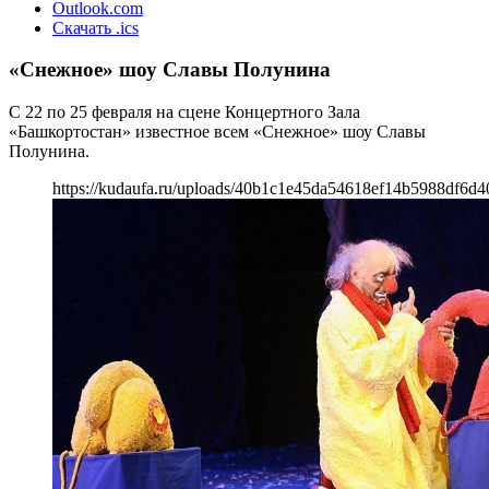
Outlook.com
Скачать .ics
«Снежное» шоу Славы Полунина
C 22 по 25 февраля на сцене Концертного Зала
«Башкортостан» известное всем «Снежное» шоу Славы
Полунина.
https://kudaufa.ru/uploads/40b1c1e45da54618ef14b5988df6d4