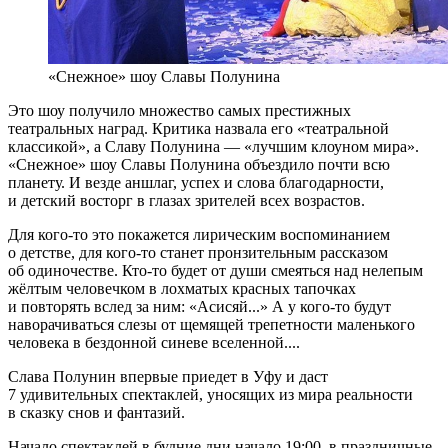
«Снежное» шоу Славы Полунина
Это шоу получило множество самых престижных
театральных наград. Критика назвала его «театральной
классикой», а Славу Полунина — «лучшим клоуном мира».
«Снежное» шоу Славы Полунина объездило почти всю
планету. И везде аншлаг, успех и слова благодарности,
и детский восторг в глазах зрителей всех возрастов.
Для кого-то это покажется лирическим воспоминанием
о детстве, для кого-то станет пронзительным рассказом
об одиночестве. Кто-то будет от души смеяться над нелепым
жёлтым человечком в лохматых красных тапочках
и повторять вслед за ним: «Асисяй...» А у кого-то будут
наворачиваться слезы от щемящей трепетности маленького
человека в бездонной синеве вселенной....
Слава Полунин впервые приедет в Уфу и даст
7 удивительных спектаклей, уносящих из мира реальности
в сказку снов и фантазий.
Начало спектаклей в будние дни начало 19:00, в праздничные