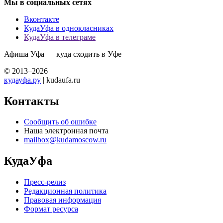
Мы в социальных сетях
Вконтакте
КудаУфа в однокласниках
КудаУфа в телеграме
Афиша Уфа — куда сходить в Уфе
© 2013–2026
кудауфа.ру
| kudaufa.ru
Контакты
Сообщить об ошибке
Наша электронная почта
mailbox@kudamoscow.ru
КудаУфа
Пресс-релиз
Редакционная политика
Правовая информация
Формат ресурса