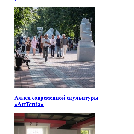
Аллея современной скульптуры
«ArtTerria»