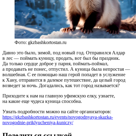
Фото: gkzbashkortostan.ru
Давно это было, зимой, под новый год. Отправился Алдар
в лес — поймать куницу, продать, вот был бы праздник.
Да только сердце доброе у парня, поймать-поймал,
а продавать не понес, отпустил. А куница была непростая —
волшебная. С ее помощью наш герой попадет в услужение
к Хану, отправится в далекое путешествие, да целый город
возведет за ночь. Догадались, как тот город называется?
Приходите к нам на главную уфимскую елку, узнаете,
на какие еще чудеса куница способна.
Узнать подробности можно на сайте организаторов:
https://gkzbashkortostan.ru/events/novogodnyaya-skazka-
novogodnie-priklyucheniya-kuniczy/
Поделиться ссылкой