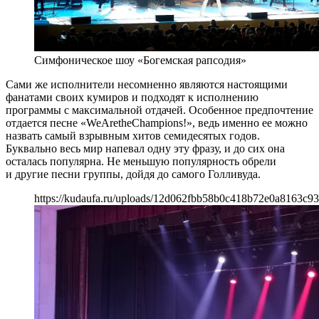
Симфоническое шоу «Богемская рапсодия»
Сами же исполнители несомненно являются настоящими
фанатами своих кумиров и подходят к исполнению
программы с максимальной отдачей. Особенное предпочтение
отдается песне «
We
Are
the
Champions
!», ведь именно ее можно
назвать самый взрывным хитов семидесятых годов.
Буквально весь мир напевал одну эту фразу, и до сих она
осталась популярна. Не меньшую популярность обрели
и другие песни группы, дойдя до самого Голливуда.
https://kudaufa.ru/uploads/12d062fbb58b0c418b72e0a8163c93