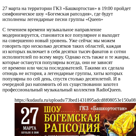
27 марта на территории ГКЗ «Башкортостан» в 19:00 пройдет
симфоническое шоу «Богемская рапсодия», где будут
исполнены легендарные песни группы «
Queen
»
С течением времени музыкальное направление
модернизируется, становится все популярнее и выходит
на совершенно новый уровень. Уже сейчас мы можем
говорить про несколько десятков таких областей, каждая
из которых включает в себя десятки тысяч фанатов и сотни
исполнителей по всему миру. Однако есть также и те жанры,
которые останутся популярны всегда, они не зависят
от времени или числа последователей. Такими их сделала
отнюдь не история, а легендарные группы, хиты которых
популярны по сей день, спустя столько десятилетий. И в
очередной раз напомнить об их существовании захотел
профессиональный музыкальный коллектив
RadioQueen
.
https://kudaufa.ru/uploads/73bed1431895adcd8f08053e150a08