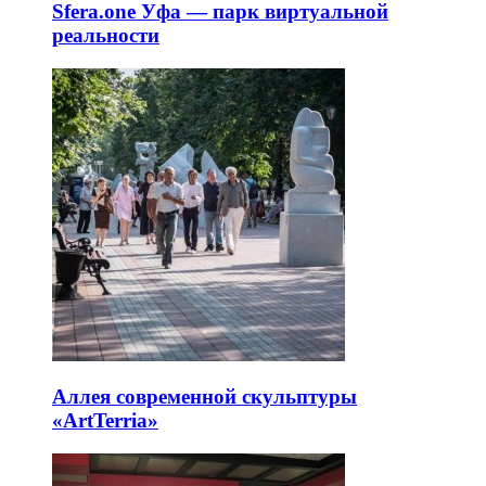
Sfera.one Уфа — парк виртуальной
реальности
Аллея современной скульптуры
«ArtTerria»