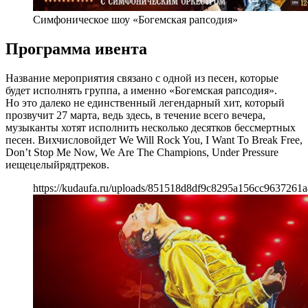
Симфоническое шоу «Богемская рапсодия»
Программа ивента
Название мероприятия связано с одной из песен, которые
будет исполнять группа, а именно «Богемская рапсодия».
Но это далеко не единственный легендарный хит, который
прозвучит 27 марта, ведь здесь, в течение всего вечера,
музыканты хотят исполнить несколько десятков бессмертных
песен. Вихчисловойдет
We Will Rock You, I Want To Break Free,
Don’t Stop Me Now, We Are The Champions, Under Pressure
иещецелыйрядтреков
.
https://kudaufa.ru/uploads/851518d8df9c8295a156cc9637261a