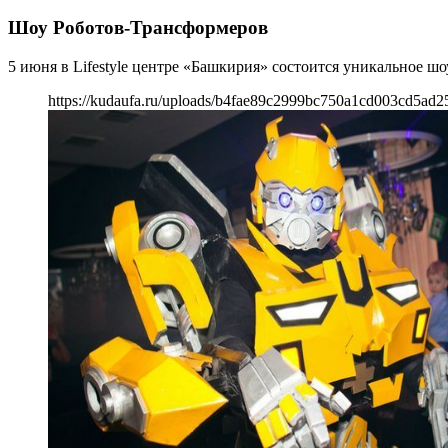
Шоу Роботов-Трансформеров
5 июня в Lifestyle центре «Башкирия» состоится уникальное ш
https://kudaufa.ru/uploads/b4fae89c2999bc750a1cd003cd5ad2