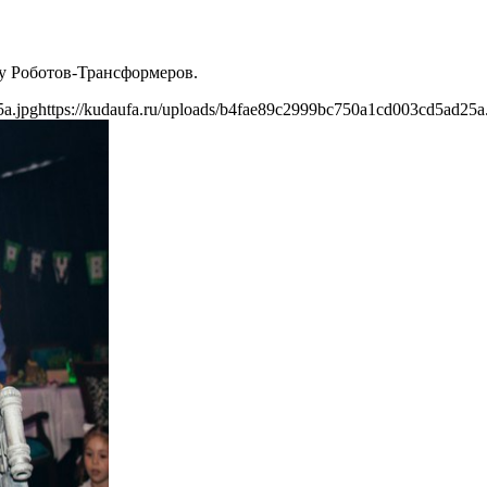
оу Роботов-Трансформеров.
5a.jpg
https://kudaufa.ru/uploads/b4fae89c2999bc750a1cd003cd5ad25a