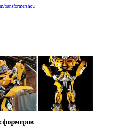
om/transformershou
нсформеров