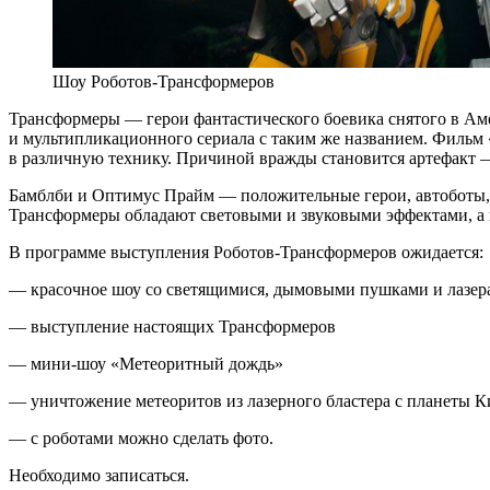
Шоу Роботов-Трансформеров
Трансформеры — герои фантастического боевика снятого в Аме
и мультипликационного сериала с таким же названием. Фильм
в различную технику. Причиной вражды становится артефакт —
Бамблби и Оптимус Прайм — положительные герои, автоботы, к
Трансформеры обладают световыми и звуковыми эффектами, а и
В программе выступления Роботов-Трансформеров ожидается:
— красочное шоу со светящимися, дымовыми пушками и лазер
— выступление настоящих Трансформеров
— мини-шоу «Метеоритный дождь»
— уничтожение метеоритов из лазерного бластера с планеты 
— с роботами можно сделать фото.
Необходимо записаться.