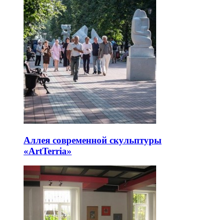
Аллея современной скульптуры
«ArtTerria»