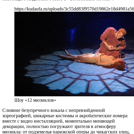
https://kudaufa.ru/uploads/3c55dd83f9570d19862e18d4981a56
Шоу «12 мюзиклов»
Слияние безупречного вокала с непревзойденной
хореографией, шикарные костюмы и акробатические номера
вместе с видео инсталляцией, моментально меняющей
декорации, полностью погружают зрителя в атмосферу
мюзикла: от подземелья парижской оперы до чикагских улиц,