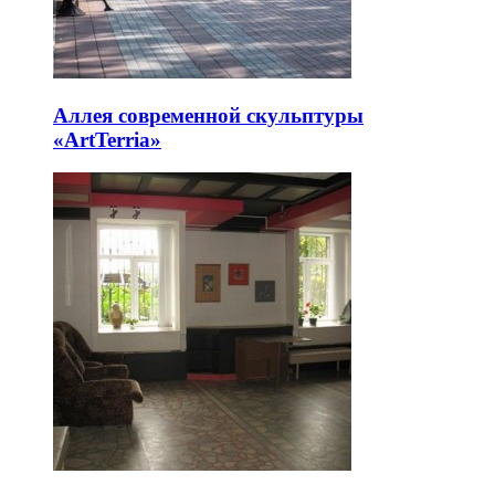
Аллея современной скульптуры
«ArtTerria»