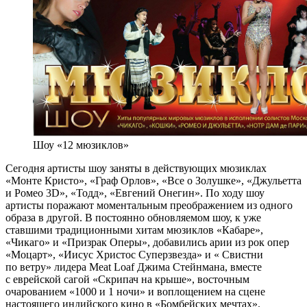
Шоу «12 мюзиклов»
Сегодня артисты шоу заняты в действующих мюзиклах
«Монте Кристо», «Граф Орлов», «Все о Золушке», «Джульетта
и Ромео 3D», «Тодд», «Евгений Онегин». По ходу шоу
артисты поражают моментальным преображением из одного
образа в другой. В постоянно обновляемом шоу, к уже
ставшими традиционными хитам мюзиклов «Кабаре»,
«Чикаго» и «Призрак Оперы», добавились арии из рок опер
«Моцарт», «Иисус Христос Суперзвезда» и « Свистни
по ветру» лидера Meat Loaf Джима Стейнмана, вместе
с еврейской сагой «Скрипач на крыше», восточным
очарованием «1000 и 1 ночи» и воплощением на сцене
настоящего индийского кино в «Бомбейских мечтах».