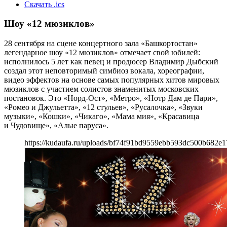
Скачать .ics
Шоу «12 мюзиклов»
28 сентября на сцене концертного зала «Башкортостан»
легендарное шоу «12 мюзиклов» отмечает свой юбилей:
исполнилось 5 лет как певец и продюсер Владимир Дыбский
создал этот неповторимый симбиоз вокала, хореографии,
видео эффектов на основе самых популярных хитов мировых
мюзиклов с участием солистов знаменитых московских
постановок. Это «Норд-Ост», «Метро», «Нотр Дам де Пари»,
«Ромео и Джульетта», «12 стульев», «Русалочка», «Звуки
музыки», «Кошки», «Чикаго», «Мама мия», «Красавица
и Чудовище», «Алые паруса».
https://kudaufa.ru/uploads/bf74f91bd9559ebb593dc500b682e1