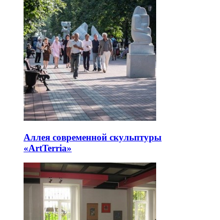
Аллея современной скульптуры
«ArtTerria»