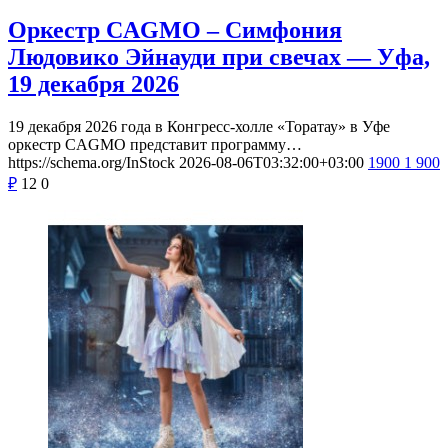
Оркестр CAGMO – Симфония
Людовико Эйнауди при свечах — Уфа,
19 декабря 2026
19 декабря 2026 года в Конгресс-холле «Торатау» в Уфе
оркестр CAGMO представит программу…
https://schema.org/InStock
2026-08-06T03:32:00+03:00
1900
1 900
₽
12
0