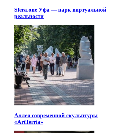
Sfera.one Уфа — парк виртуальной
реальности
Аллея современной скульптуры
«ArtTerria»