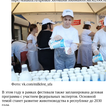
https://kudaufa.ru/uploads/5d09adbde3bd68d80f85aa3d2f60cfd
Фото: vk.com/milkfest_ufa
В этом году в рамках фестиваля также запланирована деловая
программа с участием федеральных экспертов. Основной
темой станет развитие животноводства в республике до 2030
года.