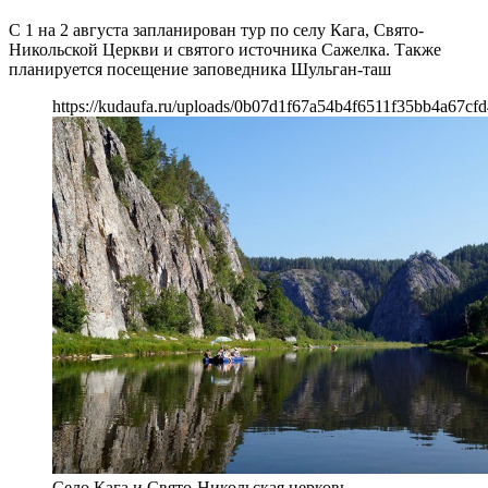
С 1 на 2 августа запланирован тур по селу Кага, Свято-
Никольской Церкви и святого источника Сажелка. Также
планируется посещение заповедника Шульган-таш
https://kudaufa.ru/uploads/0b07d1f67a54b4f6511f35bb4a67cfd
Село Кага и Свято-Никольская церковь