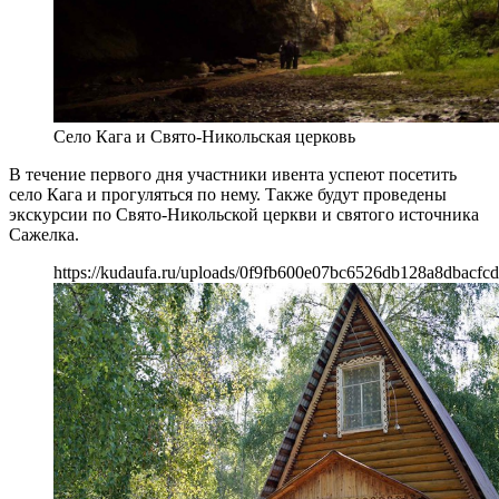
Село Кага и Свято-Никольская церковь
В течение первого дня участники ивента успеют посетить
село Кага и прогуляться по нему. Также будут проведены
экскурсии по Свято-Никольской церкви и святого источника
Сажелка.
https://kudaufa.ru/uploads/0f9fb600e07bc6526db128a8dbacfcd