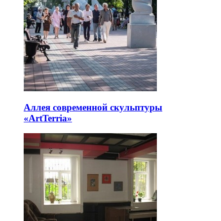
Аллея современной скульптуры
«ArtTerria»