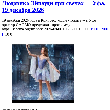
Людовико Эйнауди при свечах — Уфа,
19 декабря 2026
19 декабря 2026 года в Конгресс-холле «Торатау» в Уфе
оркестр CAGMO представит программу…
https://schema.org/InStock
2026-08-06T03:32:00+03:00
1900
1 900
₽
10
0