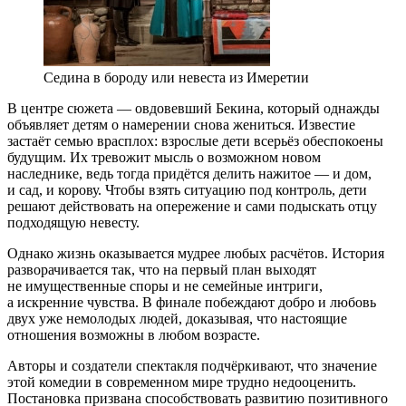
Седина в бороду или невеста из Имеретии
В центре сюжета — овдовевший Бекина, который однажды
объявляет детям о намерении снова жениться. Известие
застаёт семью врасплох: взрослые дети всерьёз обеспокоены
будущим. Их тревожит мысль о возможном новом
наследнике, ведь тогда придётся делить нажитое — и дом,
и сад, и корову. Чтобы взять ситуацию под контроль, дети
решают действовать на опережение и сами подыскать отцу
подходящую невесту.
Однако жизнь оказывается мудрее любых расчётов. История
разворачивается так, что на первый план выходят
не имущественные споры и не семейные интриги,
а искренние чувства. В финале побеждают добро и любовь
двух уже немолодых людей, доказывая, что настоящие
отношения возможны в любом возрасте.
Авторы и создатели спектакля подчёркивают, что значение
этой комедии в современном мире трудно недооценить.
Постановка призвана способствовать развитию позитивного