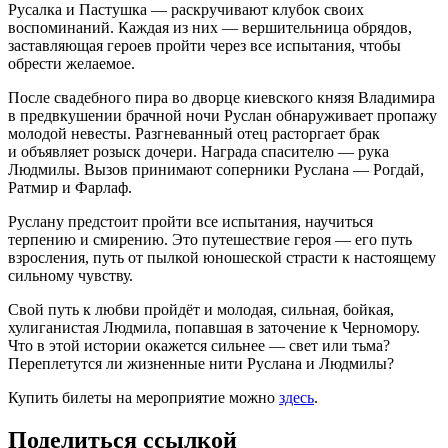
Русалка и Пастушка — раскручивают клубок своих
воспоминаний. Каждая из них — вершительница обрядов,
заставляющая героев пройти через все испытания, чтобы
обрести желаемое.
После свадебного пира во дворце киевского князя Владимира
в предвкушении брачной ночи Руслан обнаруживает пропажу
молодой невесты. Разгневанный отец расторгает брак
и объявляет розыск дочери. Награда спасителю — рука
Людмилы. Вызов принимают соперники Руслана — Рогдай,
Ратмир и Фарлаф.
Руслану предстоит пройти все испытания, научиться
терпению и смирению. Это путешествие героя — его путь
взросления, путь от пылкой юношеской страсти к настоящему
сильному чувству.
Свой путь к любви пройдёт и молодая, сильная, бойкая,
хулиганистая Людмила, попавшая в заточение к Черномору.
Что в этой истории окажется сильнее — свет или тьма?
Переплетутся ли жизненные нити Руслана и Людмилы?
Купить билеты на мероприятие можно
здесь
.
Поделиться ссылкой