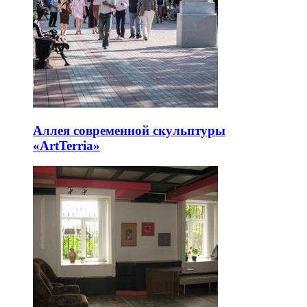
Аллея современной скульптуры
«ArtTerria»