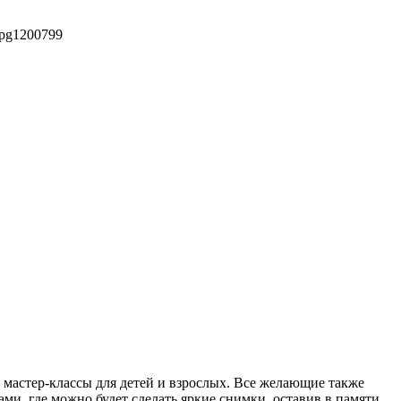
jpg
1200
799
 мастер-классы для детей и взрослых. Все желающие также
и, где можно будет сделать яркие снимки, оставив в памяти