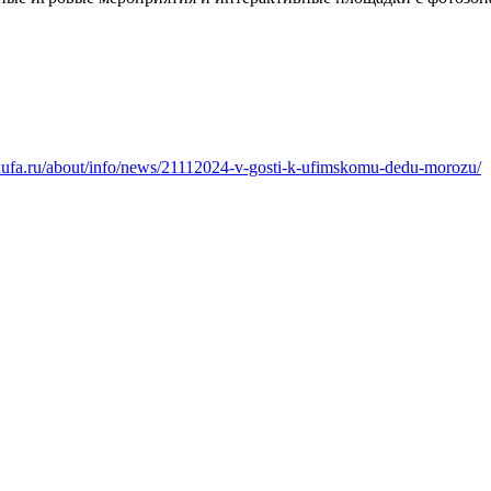
odufa.ru/about/info/news/21112024-v-gosti-k-ufimskomu-dedu-morozu/