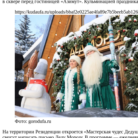
в сквере перед гостиницей «Азимут». Кульминацией праздника
https://kudaufa.ru/uploads/bbaf2e0225ae4fa89e7b5beeb5ab126
Фото: gorodufa.ru
На территории Резиденции откроется «Мастерская чудес Дедуш
смогут написать письмо Деду Морозу. В программе — ежедневн