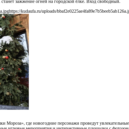
 станет зажжение огней на городской ёлке. Вход свободный.
a.jpg
https://kudaufa.ru/uploads/bbaf2e0225ae4fa89e7b5beeb5ab126a.
ки Мороза», где новогодние персонажи проведут увлекательные
ые игровые мероприятия и интерактивные площадки с фотозонам