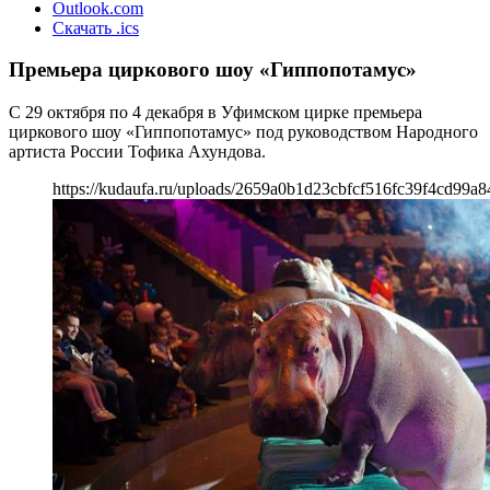
Outlook.com
Скачать .ics
Премьера циркового шоу «Гиппопотамус»
С 29 октября по 4 декабря в Уфимском цирке премьера
циркового шоу «Гиппопотамус» под руководством Народного
артиста России Тофика Ахундова.
https://kudaufa.ru/uploads/2659a0b1d23cbfcf516fc39f4cd99a8