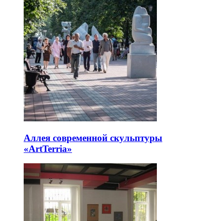
Аллея современной скульптуры
«ArtTerria»