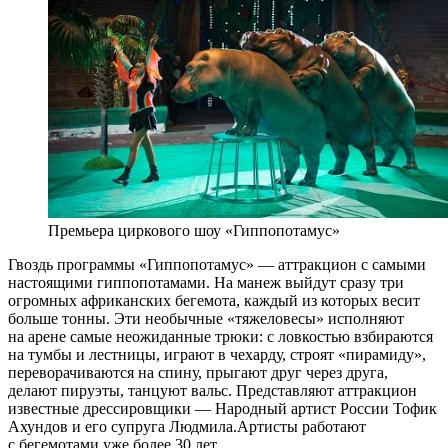
Премьера циркового шоу «Гиппопотамус»
Гвоздь программы «Гиппопотамус» — аттракцион с самыми
настоящими гиппопотамами. На манеж выйдут сразу три
огромных африканских бегемота, каждый из которых весит
больше тонны. Эти необычные «тяжеловесы» исполняют
на арене самые неожиданные трюки: с ловкостью взбираются
на тумбы и лестницы, играют в чехарду, строят «пирамиду»,
переворачиваются на спину, прыгают друг через друга,
делают пируэты, танцуют вальс. Представляют аттракцион
известные дрессировщики — Народный артист России Тофик
Ахундов и его супруга Людмила.Артисты работают
с бегемотами уже более 30 лет.