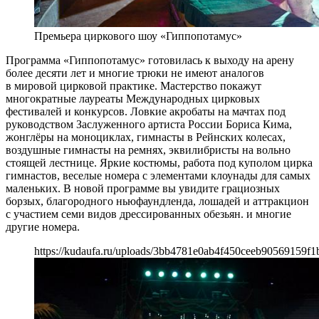
Премьера циркового шоу «Гиппопотамус»
Программа «Гиппопотамус» готовилась к выходу на арену
более десяти лет и многие трюки не имеют аналогов
в мировой цирковой практике. Мастерство покажут
многократные лауреаты Международных цирковых
фестивалей и конкурсов. Ловкие акробаты на мачтах под
руководством Заслуженного артиста России Бориса Кима,
жонглёры на моноциклах, гимнасты в Рейнских колесах,
воздушные гимнасты на ремнях, эквилибристы на вольно
стоящей лестнице. Яркие костюмы, работа под куполом цирка
гимнастов, веселые номера с элементами клоунады для самых
маленьких. В новой программе вы увидите грациозных
борзых, благородного ньюфаундленда, лошадей и аттракцион
с участием семи видов дрессированных обезьян. и многие
другие номера.
https://kudaufa.ru/uploads/3bb4781e0ab4f450ceeb90569159f1