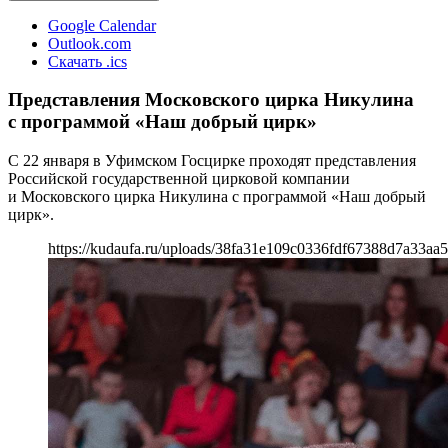
Google Calendar
Outlook.com
Скачать .ics
Представления Московского цирка Никулина
с программой «Наш добрый цирк»
С 22 января в Уфимском Госцирке проходят представления
Российской государственной цирковой компании
и Московского цирка Никулина с программой «Наш добрый
цирк».
https://kudaufa.ru/uploads/38fa31e109c0336fdf67388d7a33aa5