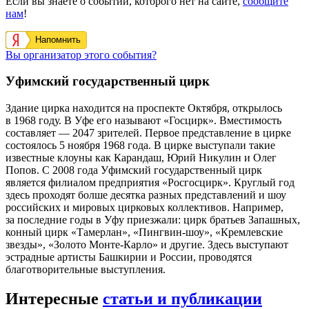
Если вы знаете о событии, которого нет на сайте,
сообщите
нам
!
Напомнить
Вы организатор этого события?
Уфимский государственный цирк
Здание цирка находится на проспекте Октября, открылось
в 1968 году. В Уфе его называют «Госцирк». Вместимость
составляет — 2047 зрителей. Первое представление в цирке
состоялось 5 ноября 1968 года. В цирке выступали такие
известные клоуны как Карандаш, Юрий Никулин и Олег
Попов. С 2008 года Уфимский государственный цирк
является филиалом предприятия «Росгосцирк». Круглый год
здесь проходят болше десятка разных представлений и шоу
российских и мировых цирковых коллективов. Например,
за последние годы в Уфу приезжали: цирк братьев Запашных,
конный цирк «Тамерлан», «Пингвин-шоу», «Кремлевские
звезды», «Золото Монте-Карло» и другие. Здесь выступают
эстрадные артисты Башкирии и России, проводятся
благотворительные выступления.
Интересные
статьи и публикации