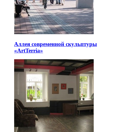
Аллея современной скульптуры
«ArtTerria»