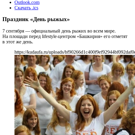
Outlook.com
Скачать .ics
Праздник «День рыжых»
7 сентября — официальный день рыжих во всем мире.
На площади перед lifestyle-центром «Башкирия» его отметят
в этот же день.
https://kudaufa.ru/uploads/bf90266d1c400f9ef92944bf092daf0