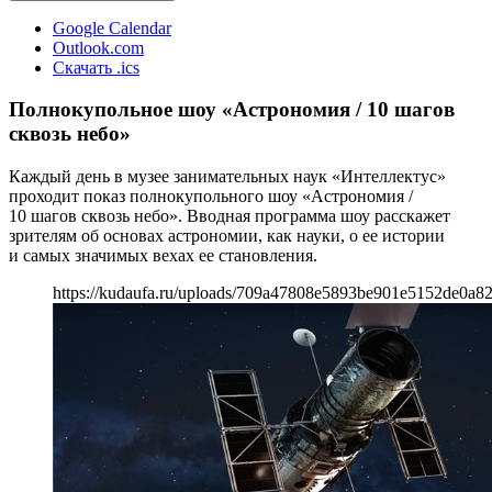
Google Calendar
Outlook.com
Скачать .ics
Полнокупольное шоу «Астрономия / 10 шагов
сквозь небо»
Каждый день в музее занимательных наук «Интеллектус»
проходит показ полнокупольного шоу «Астрономия /
10 шагов сквозь небо». Вводная программа шоу расскажет
зрителям об основах астрономии, как науки, о ее истории
и самых значимых вехах ее становления.
https://kudaufa.ru/uploads/709a47808e5893be901e5152de0a82