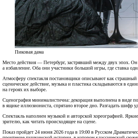
Пиковая дама
Место действия — Петербург, застрявший между двух эпох. Он —
а избавление. Оба они участники большой игры, где ставка одн
Атмосферу спектакля постановщики описывают как страшный 
сценическое действие, музыка и пластика складываются в еди
на героях их выборе.
Сценография минималистична: декорация выполнена в виде под
в ящике иллюзиониста, спрятано второе дно. Разгадать шифр уд
Спектакль наполнен музыкой и авторской хореографией. Яркие
зрителю, как читать происходящее на сцене.
Показ пройдет 24 июня 2026 года в 19:00 в Русском Драматичес
прочтение пушкинской истории, в котором классический сюже