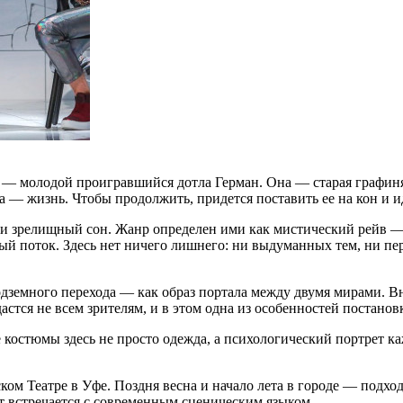
 молодой проигравшийся дотла Герман. Она — старая графиня: бо
а — жизнь. Чтобы продолжить, придется поставить ее на кон и и
и зрелищный сон. Жанр определен ими как мистический рейв —
ный поток. Здесь нет ничего лишнего: ни выдуманных тем, ни п
земного перехода — как образ портала между двумя мирами. Вну
астся не всем зрителям, и в этом одна из особенностей постанов
 костюмы здесь не просто одежда, а психологический портрет к
ком Театре в Уфе. Поздня весна и начало лета в городе — подход
т встречается с современным сценическим языком.