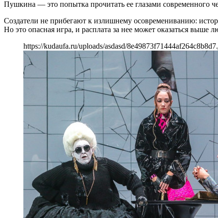
Пушкина — это попытка прочитать ее глазами современного че
Создатели не прибегают к излишнему осовремениванию: истори
Но это опасная игра, и расплата за нее может оказаться выше л
https://kudaufa.ru/uploads/asdasd/8e49873f71444af264c8b8d7.