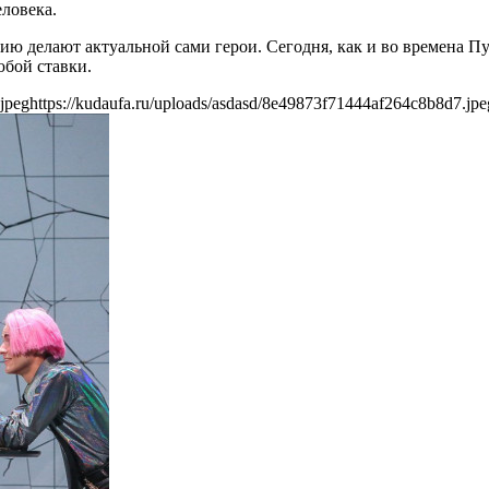
ловека.
ю делают актуальной сами герои. Сегодня, как и во времена Пу
юбой ставки.
jpeg
https://kudaufa.ru/uploads/asdasd/8e49873f71444af264c8b8d7.jpe