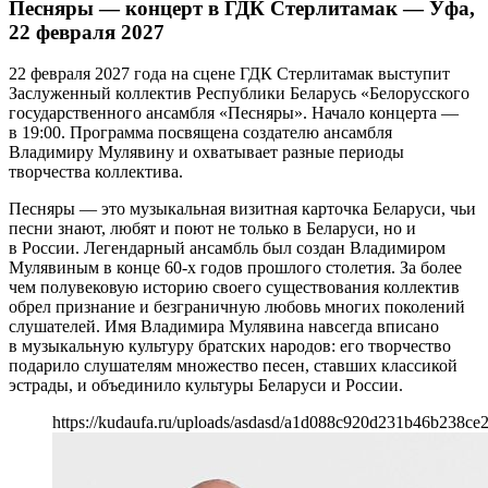
Песняры — концерт в ГДК Стерлитамак — Уфа,
22 февраля 2027
22 февраля 2027 года на сцене ГДК Стерлитамак выступит
Заслуженный коллектив Республики Беларусь «Белорусского
государственного ансамбля «Песняры». Начало концерта —
в 19:00. Программа посвящена создателю ансамбля
Владимиру Мулявину и охватывает разные периоды
творчества коллектива.
Песняры — это музыкальная визитная карточка Беларуси, чьи
песни знают, любят и поют не только в Беларуси, но и
в России. Легендарный ансамбль был создан Владимиром
Мулявиным в конце 60-х годов прошлого столетия. За более
чем полувековую историю своего существования коллектив
обрел признание и безграничную любовь многих поколений
слушателей. Имя Владимира Мулявина навсегда вписано
в музыкальную культуру братских народов: его творчество
подарило слушателям множество песен, ставших классикой
эстрады, и объединило культуры Беларуси и России.
https://kudaufa.ru/uploads/asdasd/a1d088c920d231b46b238ce2