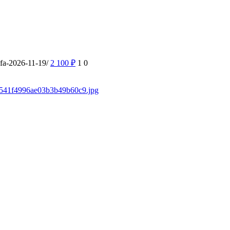
ufa-2026-11-19/
2 100
₽
1
0
/f3541f4996ae03b3b49b60c9.jpg