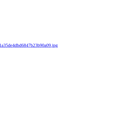
d/e1a35de4dbd6847b23b90a09.jpg