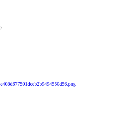
0
62f9e408d677591dceb2b9494550d56.png