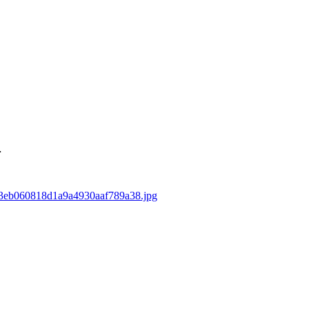
…
703eb060818d1a9a4930aaf789a38.jpg