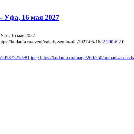
 Уфа, 16 мая 2027
Уфа, 16 мая 2027
https://kudaufa.ru/event/valeriy-semin-ufa-2027-05-16/
2 200
₽
2
0
8b5d587525de81.jpeg
https://kudaufa.ru/image/269/250/uploads/asda