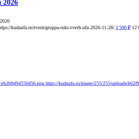
 2026
 2026
https://kudaufa.ru/event/gruppa-ruki-vverh-ufa-2026-11-28/
3 500
₽
12
1dceb2b9494550d56.png
https://kudaufa.ru/image/255/255/uploads/b