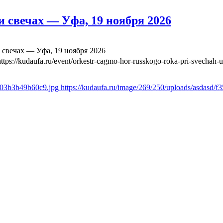
 свечах — Уфа, 19 ноября 2026
свечах — Уфа, 19 ноября 2026
https://kudaufa.ru/event/orkestr-cagmo-hor-russkogo-roka-pri-svechah-
ae03b3b49b60c9.jpg
https://kudaufa.ru/image/269/250/uploads/asdasd