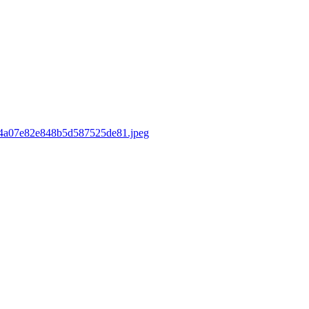
sd/4a07e82e848b5d587525de81.jpeg