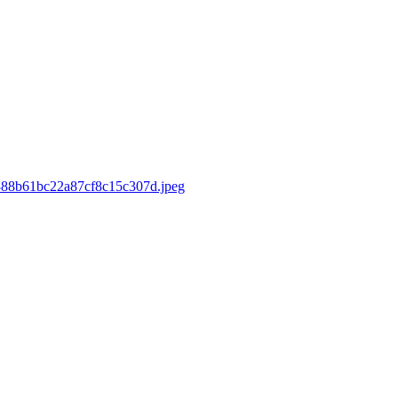
d/888b61bc22a87cf8c15c307d.jpeg