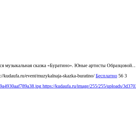
ится музыкальная сказка «Буратино». Юные артисты Образцовой
s://kudaufa.ru/event/muzykalnaja-skazka-buratino/
Бесплатно
56
3
a9a4930aaf789a38.jpg
https://kudaufa.ru/image/255/255/uploads/3d3