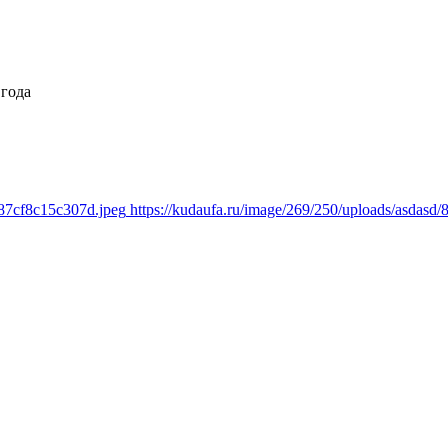
 года
a87cf8c15c307d.jpeg
https://kudaufa.ru/image/269/250/uploads/asdas