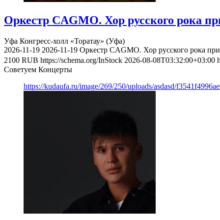
Оркестр CAGMO. Хор русского рока при
Уфа
Конгресс-холл «Торатау» (Уфа)
2026-11-19
2026-11-19
Оркестр CAGMO. Хор русского рока при 
2100
RUB
https://schema.org/InStock
2026-08-08T03:32:00+03:00
Советуем Концерты
https://kudaufa.ru/image/269/250/uploads/asdasd/f3541f4996