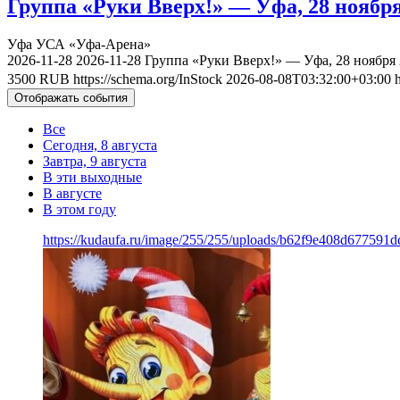
Группа «Руки Вверх!» — Уфа, 28 ноября
Уфа
УСА «Уфа-Арена»
2026-11-28
2026-11-28
Группа «Руки Вверх!» — Уфа, 28 ноября
3500
RUB
https://schema.org/InStock
2026-08-08T03:32:00+03:00
Отображать события
Все
Сегодня, 8 августа
Завтра, 9 августа
В эти выходные
В августе
В этом году
https://kudaufa.ru/image/255/255/uploads/b62f9e408d67759