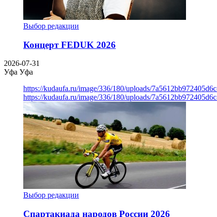
Выбор редакции
Концерт FEDUK 2026
2026-07-31
Уфа
Уфа
https://kudaufa.ru/image/336/180/uploads/7a5612bb972405d6
https://kudaufa.ru/image/336/180/uploads/7a5612bb972405d6
Выбор редакции
Спартакиада народов России 2026