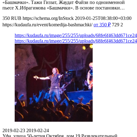
«Башмачки». Тажи Гиззат, Жаудат Файзи по одноименной
пьесе Х.Ибрагимова «Башмачки». В основе постановки…
350
RUB
https://schema.org/InStock
2019-01-25T08:38:00+03:00
https://kudaufa.ru/event/komedija-bashmachki/
от 350
₽
729
2
https://kudaufa.ru/image/255/255/uploads/68fe6f463dd671ce24
https://kudaufa.ru/image/255/255/uploads/68fe6f463dd671ce24
2019-02-23
2019-02-24
Уфа, улица 50-летия Октября, дом 19
Развлекательный