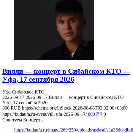
Вилли — концерт в Сибайском КТО —
Уфа, 17 сентября 2026
Уфа
Сибайское КТО
2026-09-17
2026-09-17
Вилли — концерт в Сибайском КТО —
Уфа, 17 сентября 2026
800
RUB
https://schema.org/InStock
2026-08-08T03:32:00+03:00
https://kudaufa.ru/event/villi-ufa-2026-09-17/
800
₽
7
0
Советуем Концерты
https://kudaufa.ru/image/269/250/uploads/asdasd/e1a35de4db