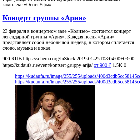
комплекс «Огни Уфы»
Концерт группы «Ария»
23 февраля в концертном зале «Колизео» состоится концерт
легендарной группы «Ария». Каждая песня «Арии»
представляет собой небольшой шедевр, в котором сплетается
слово, музыка и вокал.
900
RUB
https://schema.org/InStock
2019-01-25T08:04:00+03:00
https://kudaufa.ru/event/kontsert-gruppy-arija/
от 900
₽
1.5K
0
https://kudaufa.ru/image/255/255/uploads/400d3cdb5cc58145c
https://kudaufa.ru/image/255/255/uploads/400d3cdb5cc58145c