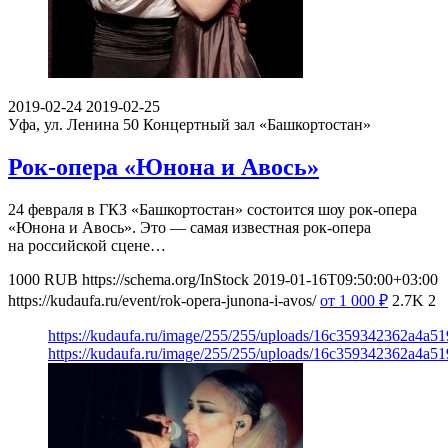
2019-02-24
2019-02-25
Уфа, ул. Ленина 50
Концертный зал «Башкортостан»
Рок-опера «Юнона и Авось»
24 февраля в ГКЗ «Башкортостан» состоится шоу рок-опера
«Юнона и Авось». Это — самая известная рок-опера
на российской сцене…
1000
RUB
https://schema.org/InStock
2019-01-16T09:50:00+03:00
https://kudaufa.ru/event/rok-opera-junona-i-avos/
от 1 000
₽
2.7K
2
https://kudaufa.ru/image/255/255/uploads/16c359342362a4a5
https://kudaufa.ru/image/255/255/uploads/16c359342362a4a5