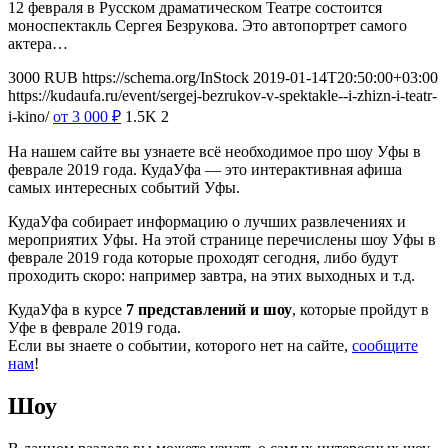
12 февраля в Русском драматическом Театре состоится
моноспектакль Сергея Безрукова. Это автопортрет самого
актера…
3000
RUB
https://schema.org/InStock
2019-01-14T20:50:00+03:00
https://kudaufa.ru/event/sergej-bezrukov-v-spektakle--i-zhizn-i-teatr-
i-kino/
от 3 000
₽
1.5K
2
На нашем сайте вы узнаете всё необходимое про шоу Уфы в
феврале 2019 года. КудаУфа — это интерактивная афиша
самых интересных событий Уфы.
КудаУфа собирает информацию о лучших развлечениях и
мероприятих Уфы. На этой странице перечислены шоу Уфы в
феврале 2019 года которые проходят сегодня, либо будут
проходить скоро: например завтра, на этих выходных и т.д.
КудаУфа в курсе
7 представлений и шоу
, которые пройдут в
Уфе в феврале 2019 года.
Если вы знаете о событии, которого нет на сайте,
сообщите
нам
!
Шоу