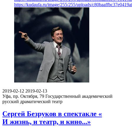
https://kudaufa.ru/image/255/255/uploads/c80baaffbc37e0419
2019-02-12
2019-02-13
Уфа, пр. Октября, 79
Государственный академический
русский драматический театр
Сергей Безруков в спектакле «
И жизнь, и театр, и кино...»