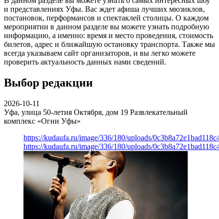
В данном разделе вы можете узнать о самых интересных шоу
и представлениях Уфы. Вас ждет афиша лучших мюзиклов,
постановок, перформансов и спектаклей столицы. О каждом
мероприятии в данном разделе вы можете узнать подробную
информацию, а именно: время и место проведения, стоимость
билетов, адрес и ближайшую остановку транспорта. Также мы
всегда указываем сайт организаторов, и вы легко можете
проверить актуальность данных нами сведений.
Выбор редакции
2026-10-11
Уфа, улица 50-летия Октября, дом 19
Развлекательный
комплекс «Огни Уфы»
https://kudaufa.ru/image/336/180/uploads/0c3b8a72e1bad118
https://kudaufa.ru/image/336/180/uploads/0c3b8a72e1bad118