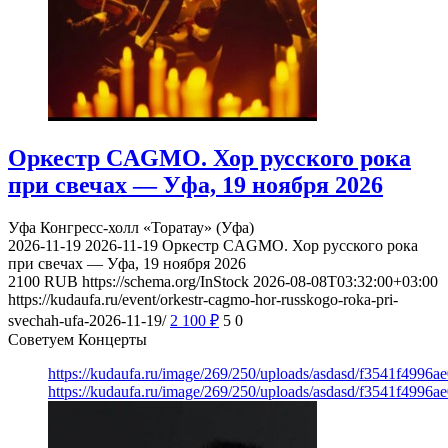
Оркестр CAGMO. Хор русского рока
при свечах — Уфа, 19 ноября 2026
Уфа
Конгресс-холл «Торатау» (Уфа)
2026-11-19
2026-11-19
Оркестр CAGMO. Хор русского рока
при свечах — Уфа, 19 ноября 2026
2100
RUB
https://schema.org/InStock
2026-08-08T03:32:00+03:00
https://kudaufa.ru/event/orkestr-cagmo-hor-russkogo-roka-pri-
svechah-ufa-2026-11-19/
2 100
₽
5
0
Советуем Концерты
https://kudaufa.ru/image/269/250/uploads/asdasd/f3541f4996
https://kudaufa.ru/image/269/250/uploads/asdasd/f3541f4996