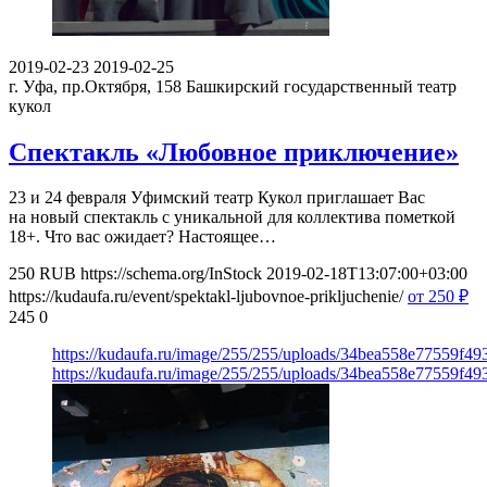
2019-02-23
2019-02-25
г. Уфа, пр.Октября, 158
Башкирский государственный театр
кукол
Спектакль «Любовное приключение»
23 и 24 февраля Уфимский театр Кукол приглашает Вас
на новый спектакль с уникальной для коллектива пометкой
18+. Что вас ожидает? Настоящее…
250
RUB
https://schema.org/InStock
2019-02-18T13:07:00+03:00
https://kudaufa.ru/event/spektakl-ljubovnoe-prikljuchenie/
от 250
₽
245
0
https://kudaufa.ru/image/255/255/uploads/34bea558e77559f4
https://kudaufa.ru/image/255/255/uploads/34bea558e77559f4