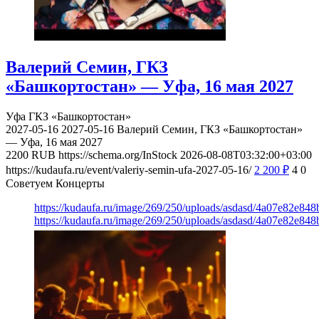
Валерий Семин, ГКЗ
«Башкортостан» — Уфа, 16 мая 2027
Уфа
ГКЗ «Башкортостан»
2027-05-16
2027-05-16
Валерий Семин, ГКЗ «Башкортостан»
— Уфа, 16 мая 2027
2200
RUB
https://schema.org/InStock
2026-08-08T03:32:00+03:00
https://kudaufa.ru/event/valeriy-semin-ufa-2027-05-16/
2 200
₽
4
0
Советуем Концерты
https://kudaufa.ru/image/269/250/uploads/asdasd/4a07e82e84
https://kudaufa.ru/image/269/250/uploads/asdasd/4a07e82e84