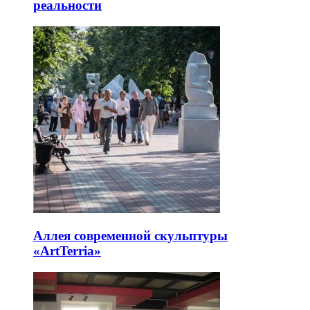
реальности
Аллея современной скульптуры
«ArtTerria»