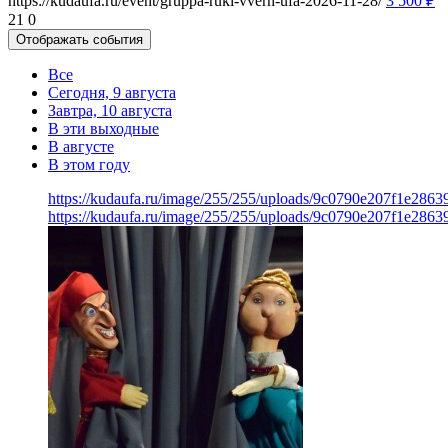
https://kudaufa.ru/event/gruppa-ruki-vverh-ufa-2026-11-28/
3 500
₽
21
0
Отображать события
Все
Сегодня, 9 августа
Завтра, 10 августа
В эти выходные
В августе
В этом году
https://kudaufa.ru/image/255/255/uploads/9c0790e207f1e286
https://kudaufa.ru/image/255/255/uploads/9c0790e207f1e286