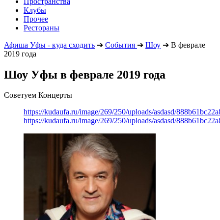
Пространства
Клубы
Прочее
Рестораны
Афиша Уфы - куда сходить
➔
События
➔
Шоу
➔
В феврале
2019 года
Шоу Уфы в феврале 2019 года
Советуем Концерты
https://kudaufa.ru/image/269/250/uploads/asdasd/888b61bc22
https://kudaufa.ru/image/269/250/uploads/asdasd/888b61bc22