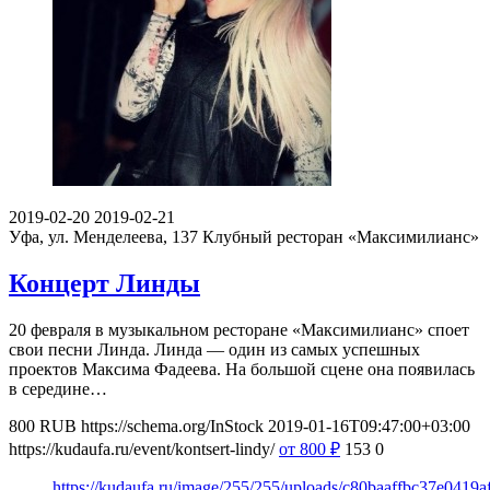
2019-02-20
2019-02-21
Уфа, ул. Менделеева, 137
Клубный ресторан «Максимилианс»
Концерт Линды
20 февраля в музыкальном ресторане «Максимилианс» споет
свои песни Линда. Линда — один из самых успешных
проектов Максима Фадеева. На большой сцене она появилась
в середине…
800
RUB
https://schema.org/InStock
2019-01-16T09:47:00+03:00
https://kudaufa.ru/event/kontsert-lindy/
от 800
₽
153
0
https://kudaufa.ru/image/255/255/uploads/c80baaffbc37e0419