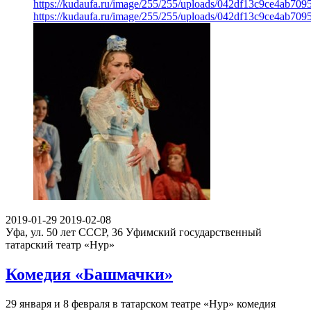
https://kudaufa.ru/image/255/255/uploads/042df13c9ce4ab70
https://kudaufa.ru/image/255/255/uploads/042df13c9ce4ab70
2019-01-29
2019-02-08
Уфа, ул. 50 лет СССР, 36
Уфимский государственный
татарский театр «Нур»
Комедия «Башмачки»
29 января и 8 февраля в татарском театре «Нур» комедия