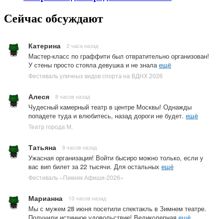
Сейчас обсуждают
Катерина
2 часа назад
Мастер-класс по граффити был отвратительно организован!
У стены просто стояла девушка и не знала
ещё
Фестиваль уличных видов спорта на ВДНХ 2026
Алеся
8 часов назад
Чудесный камерный театр в центре Москвы! Однажды
попадете туда и влюбитесь, назад дороги не будет.
ещё
Театр города М.
Татьяна
9 часов назад
Ужасная организация! Войти бысиро можно только, если у
вас вип билет за 22 тысячи. Для остальных
ещё
Фестиваль «Пикник Афиши-2026»
Марианна
13 часов назад
Мы с мужем 28 июня посетили спектакль в Зимнем театре.
Получили истинное удовольствие! Великолепная
ещё