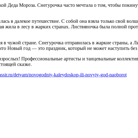
ой Деда Мороза. Снегурочка часто мечтала о том, чтобы покинут
лась в далекое путешествие. С собой она взяла только свой во
рая жила в лесу в жарких странах. Листвяночка была полной пр
 в чужой стране. Снегурочка отправилась в жаркие страны, а Л
 что Новый год — это праздник, который не может наступить бе
взрослых! Профессиональные артисты и танцевальные коллекти
стоящей сказке.
.kassir.ru/detyam/novogodniy-kaleydoskop-ili-novyiy-god-naoborot