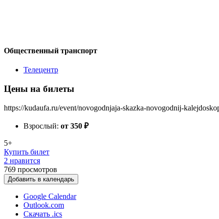
Общественный транспорт
Телецентр
Цены на билеты
https://kudaufa.ru/event/novogodnjaja-skazka-novogodnij-kalejdosko
Взрослый:
от 350
₽
5+
Купить билет
2 нравится
769
просмотров
Добавить в календарь
Google Calendar
Outlook.com
Скачать .ics