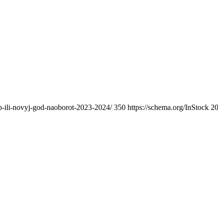
p-ili-novyj-god-naoborot-2023-2024/
350
https://schema.org/InStock
20