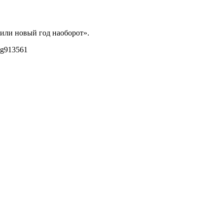
 или новый год наоборот».
pg
913
561