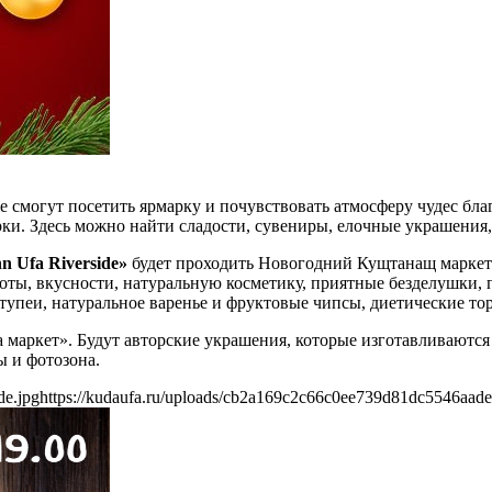
е смогут посетить ярмарку и почувствовать атмосферу чудес бла
. Здесь можно найти сладости, сувениры, елочные украшения, 
nn Ufa Riverside»
будет проходить Новогодний Кущтанащ маркет 
оты, вкусности, натуральную косметику, приятные безделушки,
тупеи, натуральное варенье и фруктовые чипсы, диетические то
 маркет». Будут авторские украшения, которые изготавливаются
ы и фотозона.
de.jpg
https://kudaufa.ru/uploads/cb2a169c2c66c0ee739d81dc5546aade