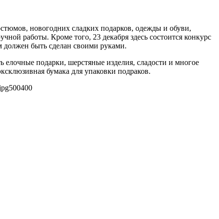
стюмов, новогодних сладких подарков, одежды и обуви,
чной работы. Кроме того, 23 декабря здесь состоится конкурс
м должен быть сделан своими руками.
ь елочные подарки, шерстяные изделия, сладости и многое
эксклюзивная бумака для упаковки подраков.
jpg
500
400