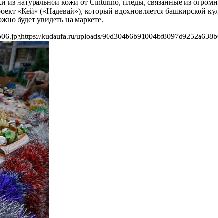
и из натуральной кожи от Cinturino, пледы, связанные из огром
проект «Кей» («Надевай»), который вдохновляется башкирской ку
жно будет увидеть на маркете.
b06.jpg
https://kudaufa.ru/uploads/90d304b6b91004bf8097d9252a638b