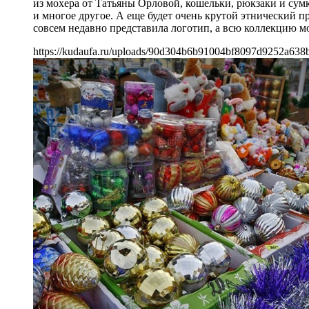
из мохера от Татьяны Орловой, кошельки, рюкзаки и сумк
и многое другое. А еще будет очень крутой этнический 
совсем недавно представила логотип, а всю коллекцию мо
https://kudaufa.ru/uploads/90d304b6b91004bf8097d9252a638