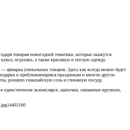
годаря товарам новогодней тематики, которые окажутся
кукол, игрушки, а также красивую и теплую одежду.
— ярмарка уникальных товаров. Здесь как всегда можно будет
 подарки к приближающимся праздникам и многое другое.
рты, розовую гималайскую соль и глиняную посуду.
 в единственном экземплярсе, шапочки, связанные вручную,
.jpg
1440
2160