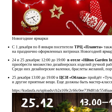
Новогодние ярмарки
C 1 декабря по 8 января посетители
ТРЦ «Планета»
такж
на празднично оформленных витринах Новогодней ярмарки
24 и 25 декабряс 12:00 до 19:00
в отеле «Hilton Garden I
приобрести множество дизайнерских изделий ручной раб
Среди них дизайнерские валенки, браслеты желаний, пор
25 декабря 13:00 до 19:00 в
ЦСИ «Облака»
пройдёт «Туча
и другие приятные вещи. Еще должны быть мастер-класс
https://kudaufa.ru/uploads/cb2a169c2c66c0ee739d81dc5546aa