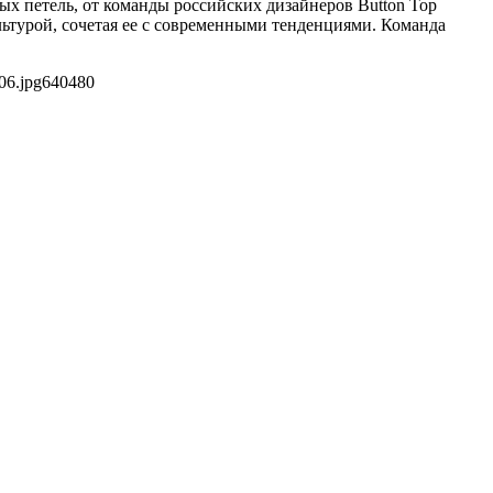
ных петель, от команды российских дизайнеров Button Top
льтурой, сочетая ее с современными тенденциями. Команда
06.jpg
640
480