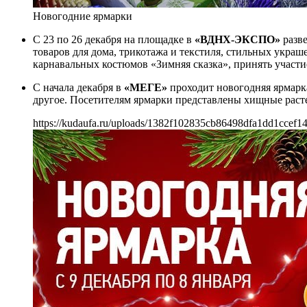
Новогодние ярмарки
С 23 по 26 декабря на площадке в
«ВДНХ-ЭКСПО»
разве
товаров для дома, трикотажа и текстиля, стильных украш
карнавальных костюмов «Зимняя сказка», принять участи
С начала декабря в
«МЕГЕ»
проходит новогодняя ярмарка
другое. Посетителям ярмарки представлены хищные расте
https://kudaufa.ru/uploads/1382f102835cb86498dfa1dd1ccef14