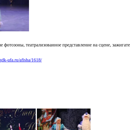
е фотозоны, театрализованное представление на сцене, зажигат
gdk-ufa.ru/afisha/1618/