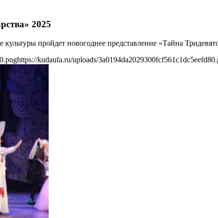
рства» 2025
рце культуры пройдет новогоднее представление «Тайна Тридевято
80.png
https://kudaufa.ru/uploads/3a0194da2029300fcf561c1dc5eefd80