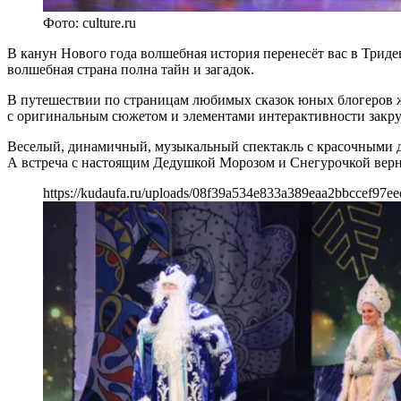
Фото: culture.ru
В канун Нового года волшебная история перенесёт вас в Тридев
волшебная страна полна тайн и загадок.
В путешествии по страницам любимых сказок юных блогеров ж
с оригинальным сюжетом и элементами интерактивности закру
Веселый, динамичный, музыкальный спектакль с красочными д
А встреча с настоящим Дедушкой Морозом и Снегурочкой верн
https://kudaufa.ru/uploads/08f39a534e833a389eaa2bbccef97ee