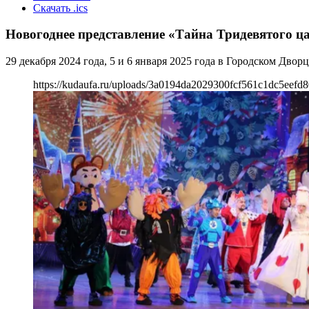
Скачать .ics
Новогоднее представление «Тайна Тридевятого ца
29 декабря 2024 года, 5 и 6 января 2025 года в Городском Дво
https://kudaufa.ru/uploads/3a0194da2029300fcf561c1dc5eefd