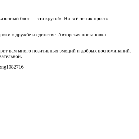
казочный блог — это круто!». Но всё не так просто —
оки о дружбе и единстве. Авторская постановка
арит вам много позитивных эмоций и добрых воспоминаний.
вательной.
png
1082
716