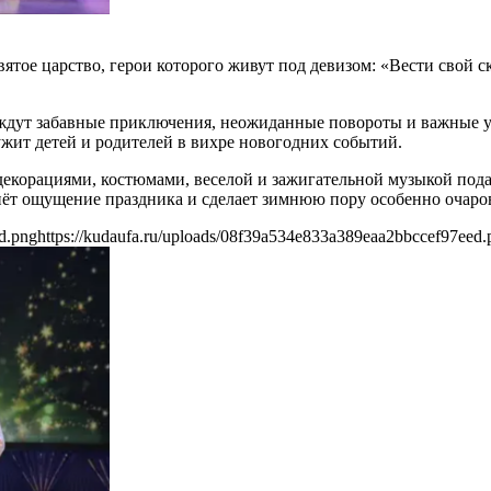
ятое царство, герои которого живут под девизом: «Вести свой с
дут забавные приключения, неожиданные повороты и важные ур
жит детей и родителей в вихре новогодних событий.
екорациями, костюмами, веселой и зажигательной музыкой под
ёт ощущение праздника и сделает зимнюю пору особенно очаро
d.png
https://kudaufa.ru/uploads/08f39a534e833a389eaa2bbccef97eed.