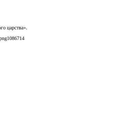
го царства».
.png
1086
714