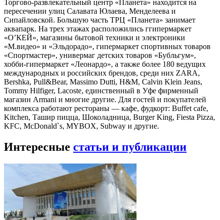
Торгово-развлекательный центр «Планета» находится на
пересечении улиц Салавата Юлаева, Менделеева и
Сипайловской. Большую часть ТРЦ «Планета» занимает
аквапарк. На трех этажах расположились ггипермаркет
«О’КЕЙ», магазины бытовой техники и электроники
«М.видео» и «Эльдорадо», гипермаркет спортивных товаров
«Спортмастер», универмаг детских товаров «Бубльгум»,
хобби-гипермаркет «Леонардо», а также более 180 ведущих
международных и российских брендов, среди них ZARA,
Bershka, Pull&Bear, Massimo Dutti, H&M, Calvin Klein Jeans,
Tommy Hilfiger, Lacoste, единственный в Уфе фирменный
магазин Armani и многие другие. Для гостей и покупателей
комплекса работают рестораны — кафе, фудкорт: Buffet cafe,
Kitchen, Ташир пицца, Шоколадница, Burger King, Fiesta Pizza,
KFC, McDonald`s, MYBOX, Subway и другие.
Интересные
статьи и публикации