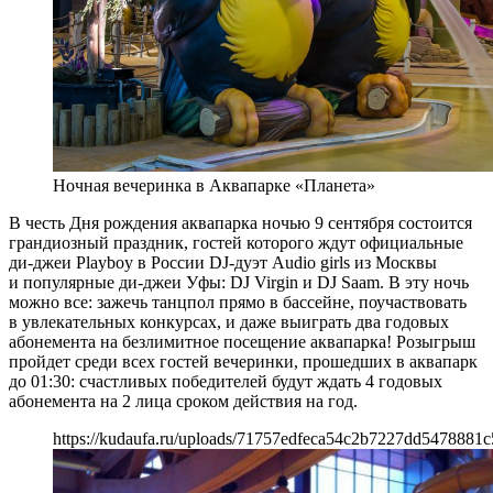
Ночная вечеринка в Аквапарке «Планета»
В честь Дня рождения аквапарка ночью 9 сентября состоится
грандиозный праздник, гостей которого ждут официальные
ди-джеи Playboy в России DJ-дуэт Audio girls из Москвы
и популярные ди-джеи Уфы: DJ Virgin и DJ Saam. В эту ночь
можно все: зажечь танцпол прямо в бассейне, поучаствовать
в увлекательных конкурсах, и даже выиграть два годовых
абонемента на безлимитное посещение аквапарка! Розыгрыш
пройдет среди всех гостей вечеринки, прошедших в аквапарк
до 01:30: счастливых победителей будут ждать 4 годовых
абонемента на 2 лица сроком действия на год.
https://kudaufa.ru/uploads/71757edfeca54c2b7227dd5478881c