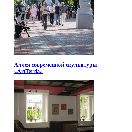
Аллея современной скульптуры
«ArtTerria»