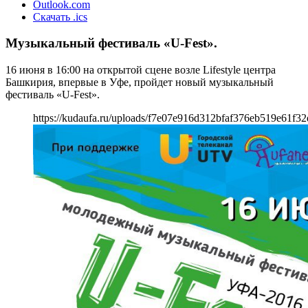
Outlook.com
Скачать .ics
Музыкальный фестиваль «U-Fest».
16 июня в 16:00 на открытой сцене возле Lifestyle центра
Башкирия, впервые в Уфе, пройдет новый музыкальный
фестиваль «U-Fest».
https://kudaufa.ru/uploads/f7e07e916d312bfaf376eb519e61f32