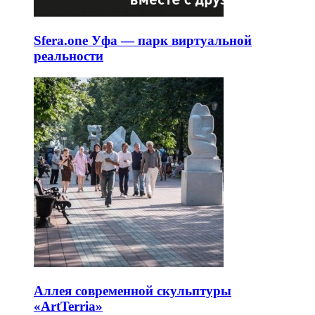
Sfera.one Уфа — парк виртуальной
реальности
Аллея современной скульптуры
«ArtTerria»