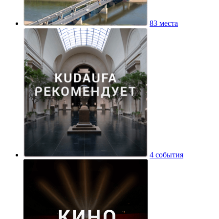
83 места
4 события