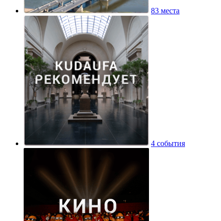
83 места
4 события