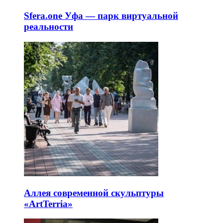
Sfera.one Уфа — парк виртуальной
реальности
Аллея современной скульптуры
«ArtTerria»