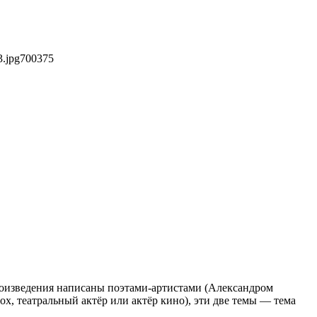
3.jpg
700
375
произведения написаны поэтами-артистами (Александром
х, театральный актёр или актёр кино), эти две темы — тема