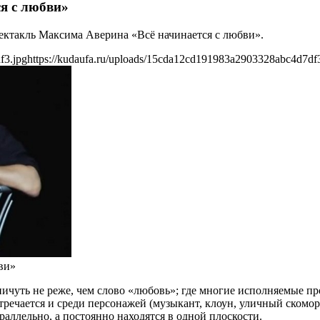
я с любви»
пектакль Максима Аверина «Всё начинается с любви».
f3.jpg
https://kudaufa.ru/uploads/15cda12cd191983a2903328abc4d7df
ви»
ничуть не реже, чем слово «любовь»; где многие исполняемые 
ечается и среди персонажей (музыкант, клоун, уличный скоморо
раллельно, а постоянно находятся в одной плоскости.