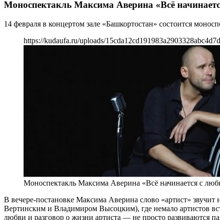
Моноспектакль Максима Аверина «Всё начинаетс
14 февраля в концертом зале «Башкортостан» состоится монос
https://kudaufa.ru/uploads/15cda12cd191983a2903328abc4d7d
Моноспектакль Максима Аверина «Всё начинается с люб
В вечере-постановке Максима Аверина слово «артист» звучит 
Вертинским и Владимиром Высоцким), где немало артистов встр
любви и разговор о жизни артиста — не просто развиваются па