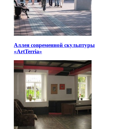
Аллея современной скульптуры
«ArtTerria»