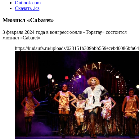
Outlook.com
Скачать .ics
Мюзикл «Cabaret»
3 февраля 2024 года в конгресс-холле «Торатау» состоится
мюзикл «Cabaret».
https://kudaufa.ru/uploads/023151b309bbb559ecebd6086bfa64