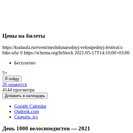
Цены на билеты
https://kudaufa.ru/event/mezhdunarodnyj-velosipednyj-festival-i-
bike-ufa/
0
https://schema.org/InStock
2021-05-17T14:10:00+03:00
Бесплатно
5+
Я пойду
26 нравится
4144
просмотра
Добавить в календарь
Google Calendar
Outlook.com
Скачать .ics
День 1000 велосипедистов — 2021