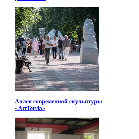
Аллея современной скульптуры
«ArtTerria»