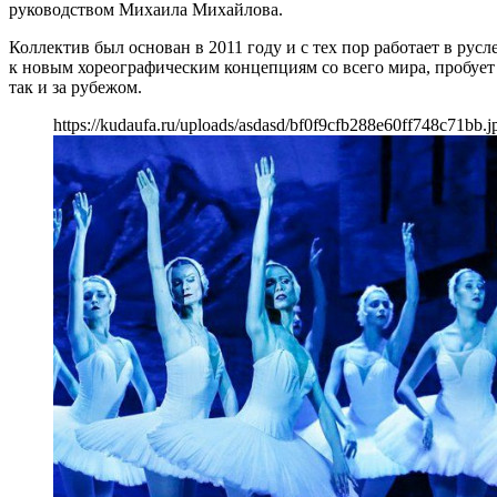
руководством Михаила Михайлова.
Коллектив был основан в 2011 году и с тех пор работает в рус
к новым хореографическим концепциям со всего мира, пробует 
так и за рубежом.
https://kudaufa.ru/uploads/asdasd/bf0f9cfb288e60ff748c71bb.j