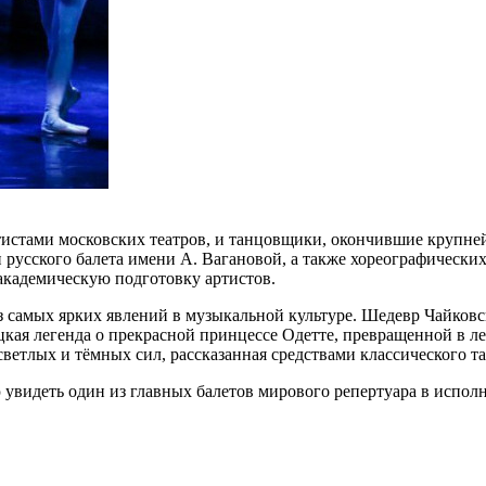
тистами московских театров, и танцовщики, окончившие крупн
русского балета имени А. Вагановой, а также хореографически
 академическую подготовку артистов.
з самых ярких явлений в музыкальной культуре. Шедевр Чайковс
кая легенда о прекрасной принцессе Одетте, превращенной в ле
светлых и тёмных сил, рассказанная средствами классического та
ью увидеть один из главных балетов мирового репертуара в исп