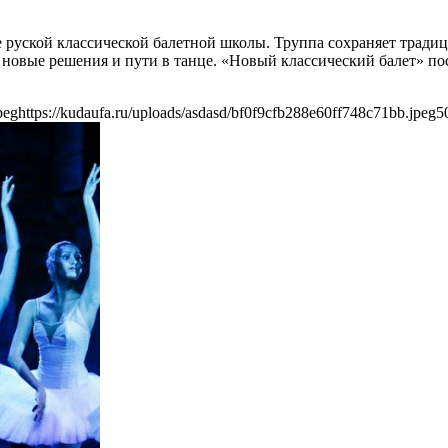
ле руской классической балетной школы. Труппа сохраняет тради
новые решения и пути в танце. «Новый классический балет» пост
peg
https://kudaufa.ru/uploads/asdasd/bf0f9cfb288e60ff748c71bb.jpeg
5