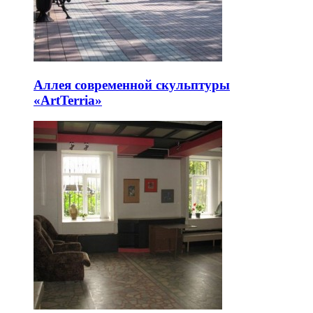
Аллея современной скульптуры
«ArtTerria»