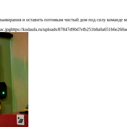
вымирания и оставить потомкам чистый дом под силу команде м
ac.jpg
https://kudaufa.ru/uploads/87847d90d7efb251b8a0a651b6e260a