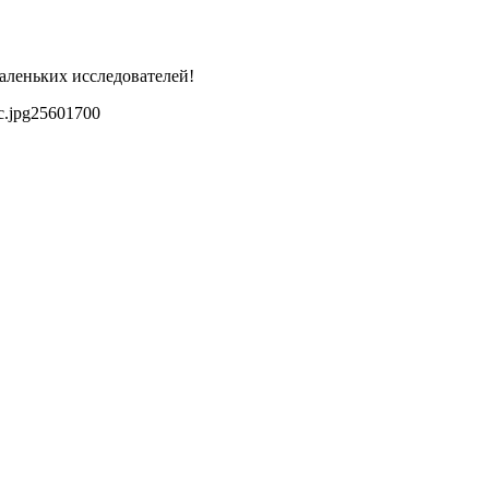
аленьких исследователей!
c.jpg
2560
1700