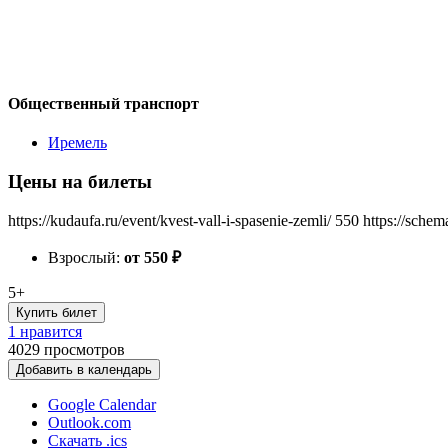
Общественный транспорт
Иремель
Цены на билеты
https://kudaufa.ru/event/kvest-vall-i-spasenie-zemli/
550
https://schem
Взрослый:
от 550
₽
5+
Купить билет
1 нравится
4029
просмотров
Добавить в календарь
Google Calendar
Outlook.com
Скачать .ics