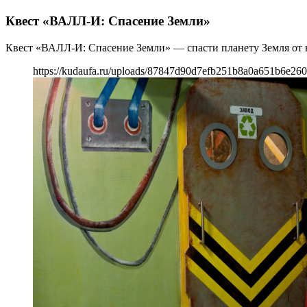
Квест «ВАЛЛ-И: Спасение Земли»
Квест «ВАЛЛ-И: Спасение Земли» — спасти планету Земля от 
https://kudaufa.ru/uploads/87847d90d7efb251b8a0a651b6e260