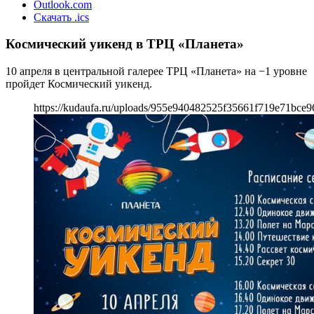
Outlook.com
Скачать .ics
Космический уикенд в ТРЦ «Планета»
10 апреля в центральной галерее ТРЦ «Планета» на −1 уровне
пройдет Космический уикенд.
https://kudaufa.ru/uploads/955e940482525f35661f719e71bce9