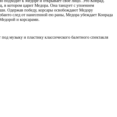
о подходит к Медоре и открывает свое лицо. Это Конрад.
, в котором царит Медора. Она танцует с упоением
-паши. Одержав победу, корсары освобождают Медору
ирбанто след от нанесенной ею раны, Медора убеждает Конрада
 Медорой и корсарами.
т под музыку и пластику классического балетного спектакля