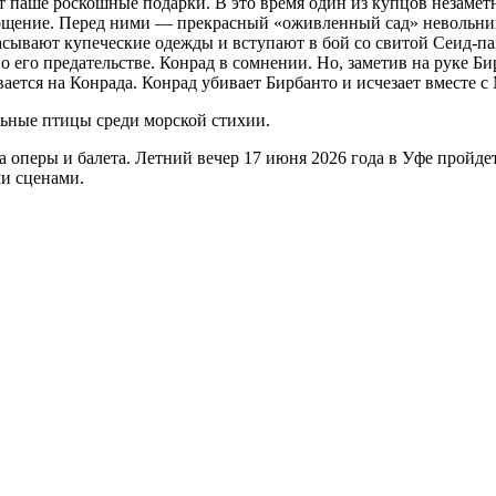
 паше роскошные подарки. В это время один из купцов незаметн
угощение. Перед ними — прекрасный «оживленный сад» невольниц
 сбрасывают купеческие одежды и вступают в бой со свитой Сеид
о его предательстве. Конрад в сомнении. Но, заметив на руке Б
ается на Конрада. Конрад убивает Бирбанто и исчезает вместе с
льные птицы среди морской стихии.
а оперы и балета. Летний вечер 17 июня 2026 года в Уфе пройде
и сценами.