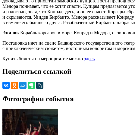
докладывают о прибытии заморских купцов. Гости преподносят
Медора понимает, что ее хотят спасти. Купцам предлагается 
и радостью, зная, что Конрад здесь, и он ее спасет. Корсары
и скрываются. Увидев Бирбанто, Медора рассказывает Конраду 
в измене его бывшего друга. Разоблаченный Бирбанто набрасыв
Эпилог.
Корабль корсаров в море. Конрад и Медора, словно во
Постановка идет на сцене Башкирского государственного театр
с приключенческим сюжетом, восточным колоритом и морским
Купить билеты на мероприятие можно
здесь
.
Поделиться ссылкой
Фотографии события