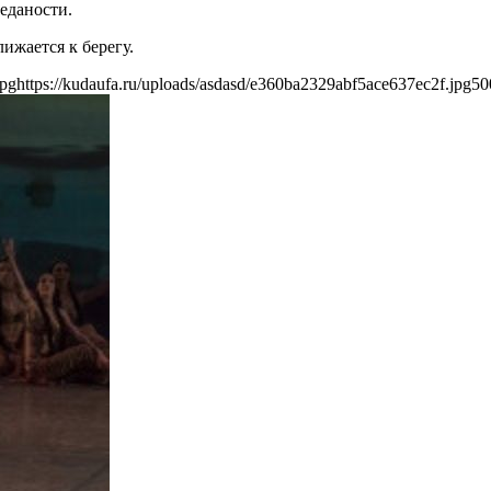
еданости.
ижается к берегу.
jpg
https://kudaufa.ru/uploads/asdasd/e360ba2329abf5ace637ec2f.jpg
50