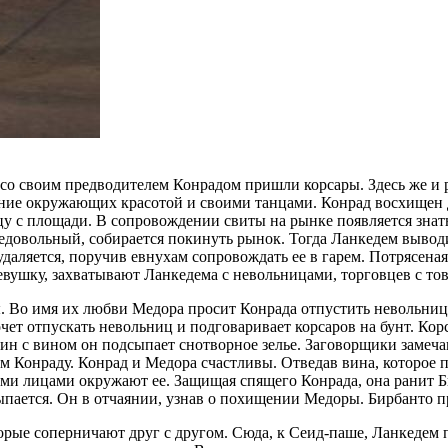
со своим предводителем Конрадом пришли корсары. Здесь же и 
ние окружающих красотой и своими танцами. Конрад восхищен 
у с площади. В сопровождении свиты на рынке появляется знат
 недовольный, собирается покинуть рынок. Тогда Ланкедем вывод
аляется, поручив евнухам сопровождать ее в гарем. Потрясеная 
вушку, захватывают Ланкедема с невольницами, торговцев с тов
 Во имя их любви Медора просит Конрада отпустить невольниц 
чет отпускать невольниц и подговаривает корсаров на бунт. Кор
 с вином он подсыпает снотворное зелье. Заговорщики замечают
 Конраду. Конрад и Медора счастливы. Отведав вина, которое 
ми лицами окружают ее. Защищая спящего Конрада, она ранит Би
сыпается. Он в отчаянии, узнав о похищении Медоры. Бирбанто п
рые соперничают друг с другом. Сюда, к Сеид-паше, Ланкедем 