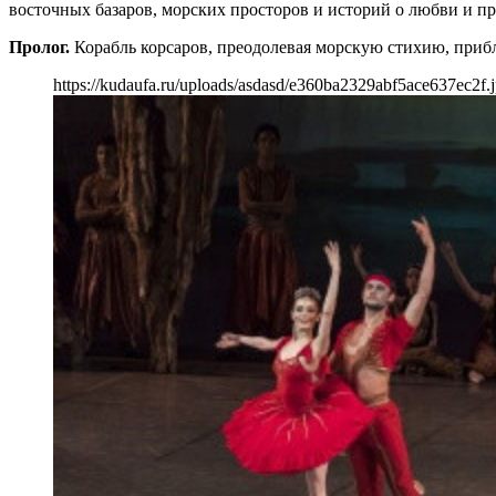
восточных базаров, морских просторов и историй о любви и пр
Пролог.
Корабль корсаров, преодолевая морскую стихию, прибл
https://kudaufa.ru/uploads/asdasd/e360ba2329abf5ace637ec2f.