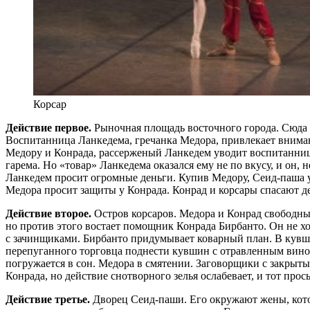
Корсар
Действие первое.
Рыночная площадь восточного города. Сюда 
Воспитанница Ланкедема, гречанка Медора, привлекает внима
Медору и Конрада, рассерженый Ланкедем уводит воспитанниц
гарема. Но «товар» Ланкедема оказался ему не по вкусу, и он,
Ланкедем просит огромные деньги. Купив Медору, Сеид-паша уд
Медора просит защиты у Конрада. Конрад и корсары спасают де
Действие второе.
Остров корсаров. Медора и Конрад свободны.
но против этого востает помощник Конрада Бирбанто. Он не хо
с зачинщиками. Бирбанто придумывает коварный план. В кувшин
перепуганного торговца поднести кувшин с отравленным вином
погружается в сон. Медора в смятении. Заговорщики с закрыты
Конрада, но действие снотворного зелья ослабевает, и тот про
Действие третье.
Дворец Сеид-паши. Его окружают жены, кото