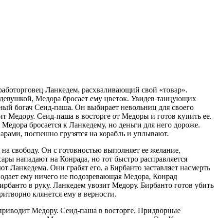
работорговец Ланкедем, расхваливающий свой «товар».
девушкой, Медора бросает ему цветок. Увидев танцующих
ный богач Сеид-паша. Он выбирает невольниц для своего
ит Медору. Сеид-паша в восторге от Медоры и готов купить ее.
Медора бросается к Ланкедему, но деньги для него дороже.
арами, поспешно грузятся на корабль и уплывают.
на свободу. Он с готовностью выполняет ее желание,
сары нападают на Конрада, но тот быстро расправляется
 Ланкедема. Они грабят его, а Бирбанто заставляет насмерть
подает ему ничего не подозревающая Медора, Конрад
рбанто в руку. Ланкедем увозит Медору. Бирбанто готов убить
ритворно клянется ему в верности.
приводит Медору. Сеид-паша в восторге. Придворные