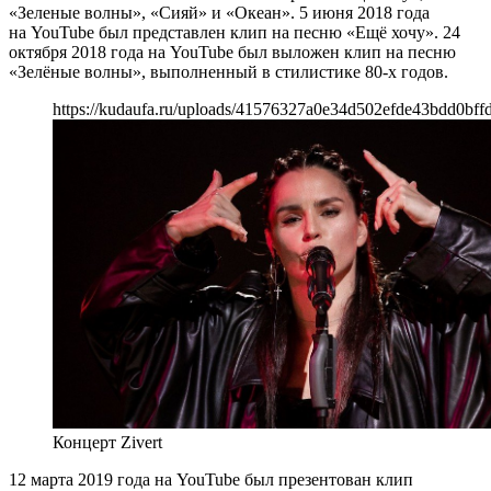
«Зеленые волны», «Сияй» и «Океан». 5 июня 2018 года
на YouTube был представлен клип на песню «Ещё хочу». 24
октября 2018 года на YouTube был выложен клип на песню
«Зелёные волны», выполненный в стилистике 80-х годов.
https://kudaufa.ru/uploads/41576327a0e34d502efde43bdd0bffd
Концерт Zivert
12 марта 2019 года на YouTube был презентован клип