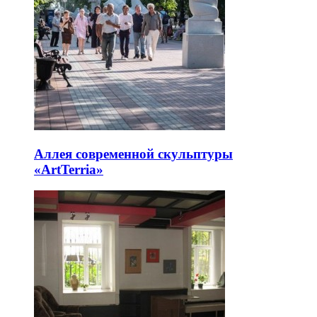
Аллея современной скульптуры
«ArtTerria»