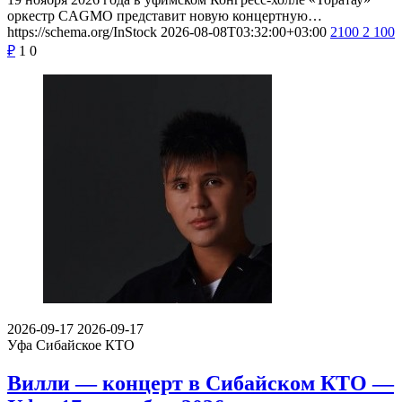
оркестр CAGMO представит новую концертную…
https://schema.org/InStock
2026-08-08T03:32:00+03:00
2100
2 100
₽
1
0
2026-09-17
2026-09-17
Уфа
Сибайское КТО
Вилли — концерт в Сибайском КТО —