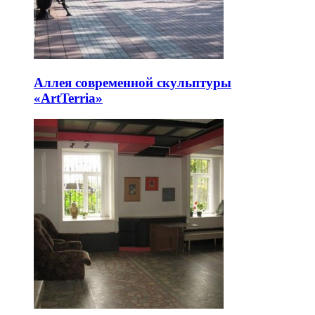
Аллея современной скульптуры
«ArtTerria»