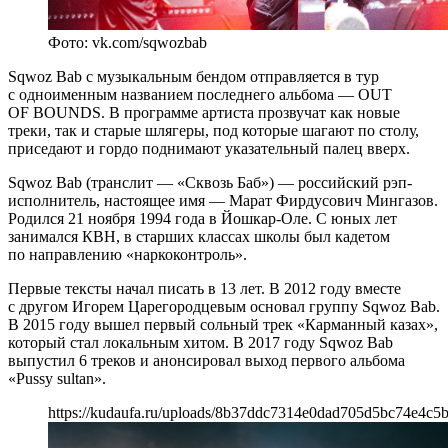
Фото: vk.com/sqwozbab
Sqwoz Bab с музыкальным бендом отправляется в тур
с одноименным названием последнего альбома — OUT
OF BOUNDS. В программе артиста прозвучат как новые
треки, так и старые шлягеры, под которые шагают по столу,
приседают и гордо поднимают указательный палец вверх.
Sqwoz Bab (транслит — «Сквозь Баб») — российский рэп-
исполнитель, настоящее имя — Марат Фирдусович Мингазов.
Родился 21 ноября 1994 года в Йошкар-Оле. С юных лет
занимался КВН, в старших классах школы был кадетом
по направлению «наркоконтроль».
Первые тексты начал писать в 13 лет. В 2012 году вместе
с другом Игорем Царегородцевым основал группу Sqwoz Bab.
В 2015 году вышел первый сольный трек «Карманный казах»,
который стал локальным хитом. В 2017 году Sqwoz Bab
выпустил 6 треков и анонсировал выход первого альбома
«Pussy sultan».
https://kudaufa.ru/uploads/8b37ddc7314e0dad705d5bc74e4c5b