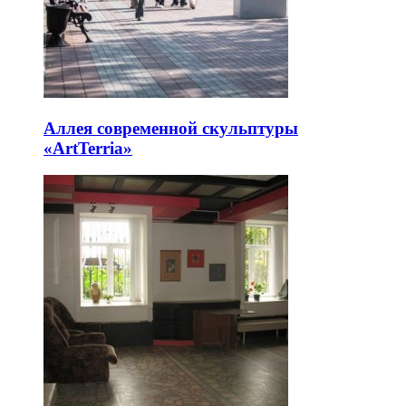
Аллея современной скульптуры
«ArtTerria»