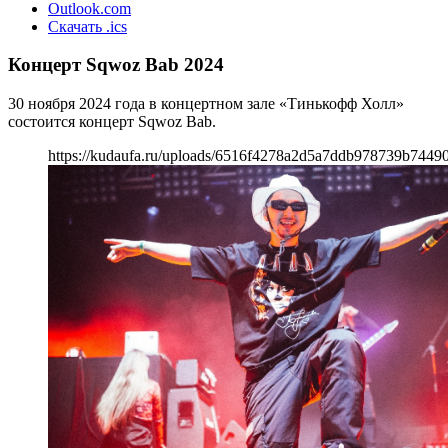
Outlook.com
Скачать .ics
Концерт Sqwoz Bab 2024
30 ноября 2024 года в концертном зале «Тинькофф Холл»
состоится концерт Sqwoz Bab.
https://kudaufa.ru/uploads/6516f4278a2d5a7ddb978739b74490