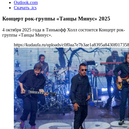
Outlook.com
Скачать .ics
Концерт рок-группы «Танцы Минус» 2025
4 октября 2025 года в Тинькофф Холл состоится Концерт рок-
группы «Танцы Минус».
https://kudaufa.ru/uploads/c0f0aa7e7b3ae1a8395a8430f017358