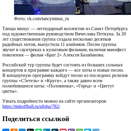
Фото: vk.com/tancyminus_ru
Танцы минус — легендарный коллектив из Санкт Петербурга
под художественным руководством Вячеслава Петкуна. За 20
лет существования группа создала несколько десятков
радийных хитов, выпустила 11 альбомов. Песни группы
звучат в саунтреках к культовым фильмам, включая манифест
поколения — фильм «Брат 2» Алексея Балабанова.
Российский тур группы будет состоять из больших сольных
концертов в программе каждого — все хиты и новые песни.
В концертную программу войдут песни из последних релизов
группы «С5етель» и «Круги», а также давно всем
полюбившиеся хиты: «Половинка», «Город» и «Цветут
цветы».
Узнать подробности можно на сайте организаторов:
https://tinkoffhall.ru/afisha/782/
Поделиться ссылкой