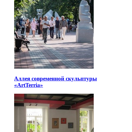
Аллея современной скульптуры
«ArtTerria»