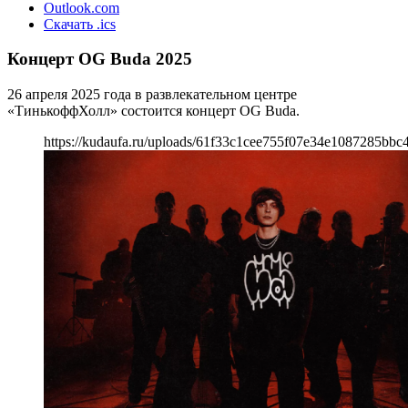
Outlook.com
Скачать .ics
Концерт OG Buda 2025
26 апреля 2025 года в развлекательном центре
«ТинькоффХолл» состоится концерт OG Buda.
https://kudaufa.ru/uploads/61f33c1cee755f07e34e1087285bbc