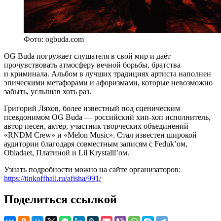
Фото: ogbuda.com
OG Buda погружает слушателя в свой мир и даёт
прочувствовать атмосферу вечной борьбы, братства
и криминала. Альбом в лучших традициях артиста наполнен
эпическими метафорами и афоризмами, которые невозможно
забыть, услышав хоть раз.
Григорий Ляхов, более известный под сценическим
псевдонимом OG Buda — российский хип-хоп исполнитель,
автор песен, актёр, участник творческих объединений
«RNDM Crew» и «Melon Music». Стал известен широкой
аудитории благодаря совместным записям с Feduk’ом,
Obladaet, Платиной и Lil Krystalll’ом.
Узнать подробности можно на сайте организаторов:
https://tinkoffhall.ru/afisha/991/
Поделиться ссылкой