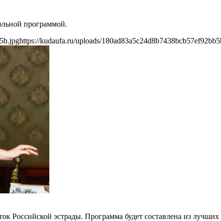
ольной программой.
5b.jpg
https://kudaufa.ru/uploads/180ad83a5c24d8b7438bcb57ef92bb5
ок Российской эстрады. Программа будет составлена из лучших