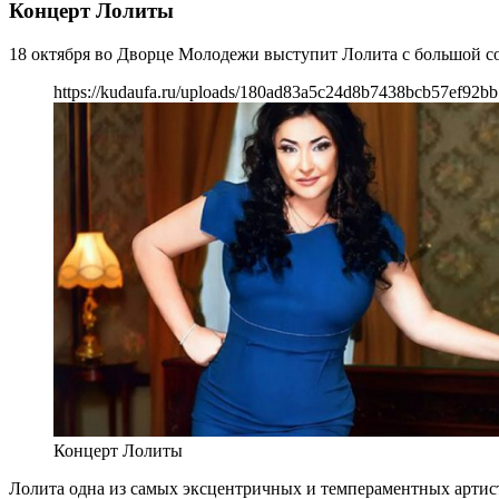
Концерт Лолиты
18 октября во Дворце Молодежи выступит Лолита с большой с
https://kudaufa.ru/uploads/180ad83a5c24d8b7438bcb57ef92bb
Концерт Лолиты
Лолита одна из самых эксцентричных и темпераментных артист