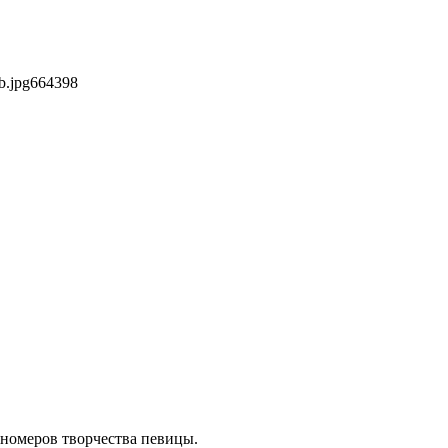
b.jpg
664
398
 номеров творчества певицы.