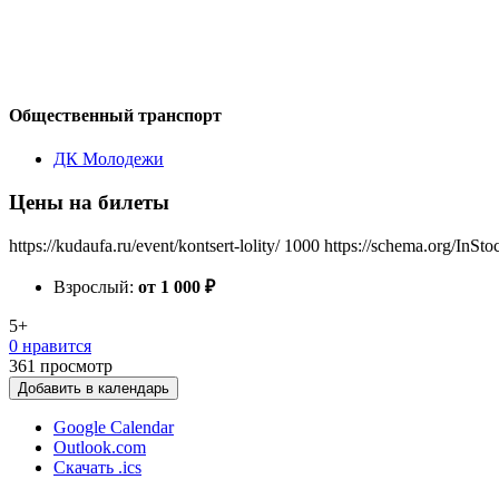
Общественный транспорт
ДК Молодежи
Цены на билеты
https://kudaufa.ru/event/kontsert-lolity/
1000
https://schema.org/InSto
Взрослый:
от 1 000
₽
5+
0 нравится
361
просмотр
Добавить в календарь
Google Calendar
Outlook.com
Скачать .ics