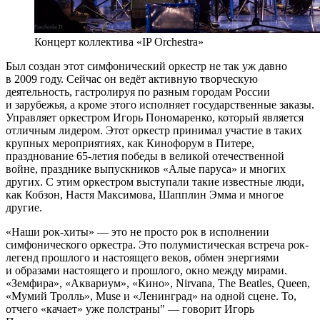
Концерт коллектива «IP Orchestra»
Был создан этот симфонический оркестр не так уж давно
в 2009 году. Сейчас он ведёт активную творческую
деятельность, гастролируя по разным городам России
и зарубежья, а кроме этого исполняет государственные заказы.
Управляет оркестром Игорь Пономаренко, который является
отличным лидером. Этот оркестр принимал участие в таких
крупных мероприятиях, как Кинофорум в Питере,
празднование 65-летия победы в великой отечественной
войне, празднике выпускников «Алые паруса» и многих
других. С этим оркестром выступали такие известные люди,
как Кобзон, Настя Максимова, Шапплин Эмма и многое
другие.
«Наши рок-хиты» — это не просто рок в исполнении
симфонического оркестра. Это полумистическая встреча рок-
легенд прошлого и настоящего веков, обмен энергиями
и образами настоящего и прошлого, окно между мирами.
«Земфира», «Аквариум», «Кино», Nirvana, The Beatles, Queen,
«Мумий Тролль», Muse и «Ленинград» на одной сцене. То,
отчего «качает» уже полстраны" — говорит Игорь