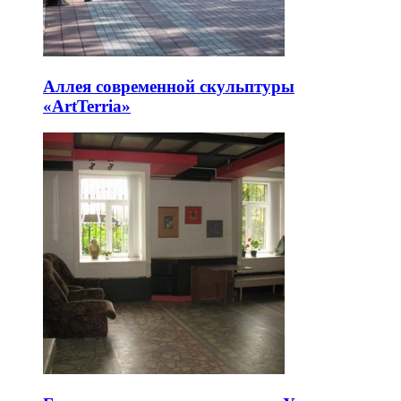
Аллея современной скульптуры
«ArtTerria»