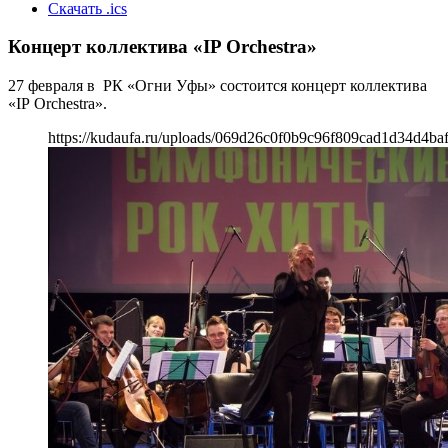
Скачать .ics
Концерт коллектива «IP Orchestra»
27 февраля в РК «Огни Уфы» состоится концерт коллектива
«IP Orchestra».
https://kudaufa.ru/uploads/069d26c0f0b9c96f809cad1d34d4baf