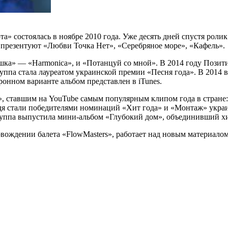
» состоялась в ноябре 2010 года. Уже десять дней спустя ролик
 презентуют «Любви Точка Нет», «Серебряное море», «Кафель».
шка» — «Harmonica», и «Потанцуй со мной». В 2014 году Позит
руппа стала лауреатом украинской премии «Песня года». В 201
онном варианте альбом представлен в iTunes.
», ставшим на YouTube самым популярным клипом года в стране
дя стали победителями номинаций «Хит года» и «Монтаж» украи
группа выпустила мини-альбом «Глубокий дом», объединивший х
овождении балета «FlowMasters», работает над новым материал