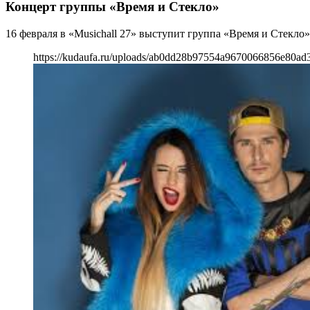
Концерт группы «Время и Стекло»
16 февраля в «Musichall 27» выступит группа «Время и Стекло»
https://kudaufa.ru/uploads/ab0dd28b97554a9670066856e80ad