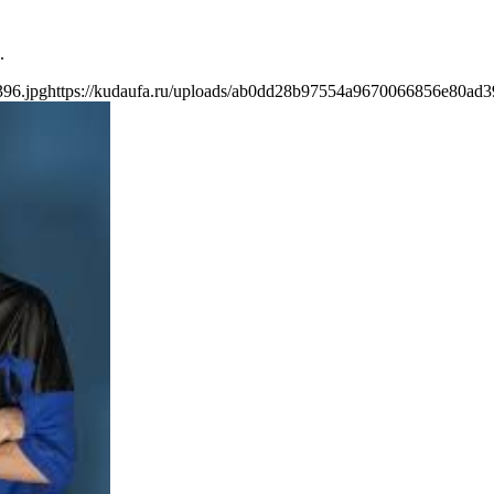
.
396.jpg
https://kudaufa.ru/uploads/ab0dd28b97554a9670066856e80ad3