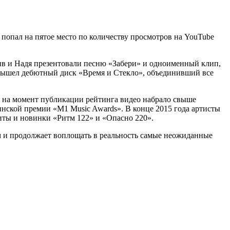
 попал на пятое место по количеству просмотров на YouTube
ив и Надя презентовали песню «Забери» и одноименный клип,
4 вышел дебютный диск «Время и Стекло», объединивший все
: на момент публикации рейтинга видео набрало свыше
нской премии «M1 Music Awards». В конце 2015 года артисты
иты и новинки «Ритм 122» и «Опасно 220».
ом и продолжает воплощать в реальность самые неожиданные