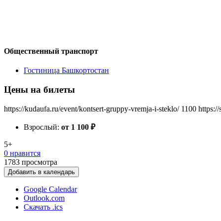
Общественный транспорт
Гостиница Башкортостан
Цены на билеты
https://kudaufa.ru/event/kontsert-gruppy-vremja-i-steklo/
1100
https:/
Взрослый:
от 1 100
₽
5+
0 нравится
1783
просмотра
Добавить в календарь
Google Calendar
Outlook.com
Скачать .ics