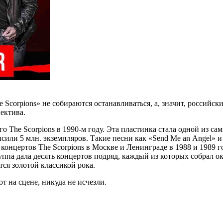
corpions» не собираются останавливаться, а, значит, российск
лектива.
о The Scorpions в 1990-м году. Эта пластинка стала одной из с
сили 5 млн. экземпляров. Такие песни как «Send Me an Angel» и
т концертов The Scorpions в Москве и Ленинграде в 1988 и 1989
па дала десять концертов подряд, каждый из которых собрал око
тся золотой классикой рока.
т на сцене, никуда не исчезли.