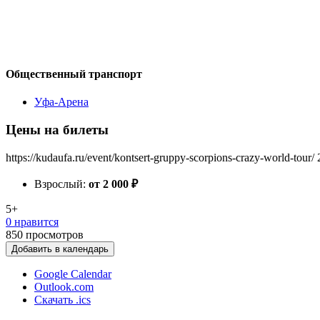
Общественный транспорт
Уфа-Арена
Цены на билеты
https://kudaufa.ru/event/kontsert-gruppy-scorpions-crazy-world-tour/
Взрослый:
от 2 000
₽
5+
0 нравится
850
просмотров
Добавить в календарь
Google Calendar
Outlook.com
Скачать .ics