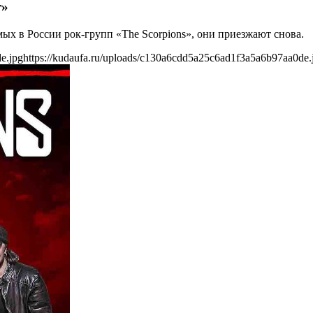
r»
ых в России рок-групп «The Scorpions», они приезжают снова.
e.jpg
https://kudaufa.ru/uploads/c130a6cdd5a25c6ad1f3a5a6b97aa0de.