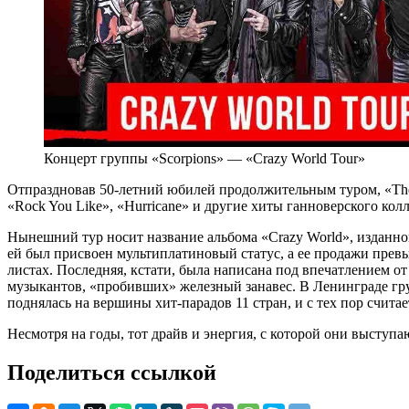
Концерт группы «Scorpions» — «Crazy World Tour»
Отпраздновав 50-летний юбилей продолжительным туром, «The S
«Rock You Like», «Hurricane» и другие хиты ганноверского кол
Нынешний тур носит название альбома «Crazy World», изданног
ей был присвоен мультиплатиновый статус, а ее продажи превы
листах. Последняя, кстати, была написана под впечатлением о
музыкантов, «пробивших» железный занавес. В Ленинграде груп
поднялась на вершины хит-парадов 11 стран, и с тех пор считае
Несмотря на годы, тот драйв и энергия, с которой они выступаю
Поделиться ссылкой