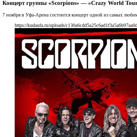
Концерт группы «Scorpions» — «Crazy World Tou
7 ноября в Уфа-Арена состоится концерт одной из самых любим
https://kudaufa.ru/uploads/c130a6cdd5a25c6ad1f3a5a6b97aa0d