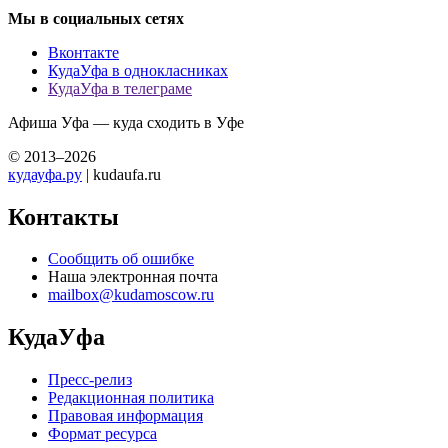
Мы в социальных сетях
Вконтакте
КудаУфа в однокласниках
КудаУфа в телеграме
Афиша Уфа — куда сходить в Уфе
© 2013–2026
кудауфа.ру
| kudaufa.ru
Контакты
Сообщить об ошибке
Наша электронная почта
mailbox@kudamoscow.ru
КудаУфа
Пресс-релиз
Редакционная политика
Правовая информация
Формат ресурса