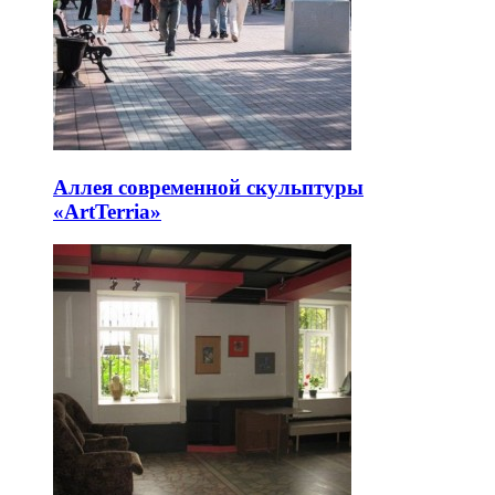
Аллея современной скульптуры
«ArtTerria»