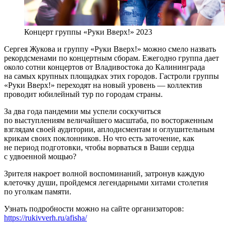
Концерт группы «Руки Вверх!» 2023
Сергея Жукова и группу «Руки Вверх!» можно смело назвать
рекордсменами по концертным сборам. Ежегодно группа дает
около сотни концертов от Владивостока до Калининграда
на самых крупных площадках этих городов. Гастроли группы
«Руки Вверх!» переходят на новый уровень — коллектив
проводит юбилейный тур по городам страны.
За два года пандемии мы успели соскучиться
по выступлениям величайшего масштаба, по восторженным
взглядам своей аудитории, аплодисментам и оглушительным
крикам своих поклонников. Но что есть заточение, как
не период подготовки, чтобы ворваться в Ваши сердца
с удвоенной мощью?
Зрителя накроет волной воспоминаний, затронув каждую
клеточку души, пройдемся легендарными хитами столетия
по уголкам памяти.
Узнать подробности можно на сайте организаторов:
https://rukivverh.ru/afisha/