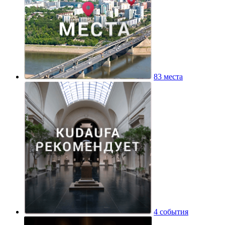
83 места
4 события