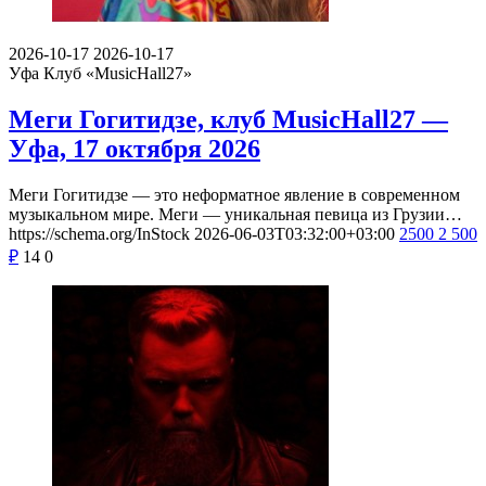
2026-10-17
2026-10-17
Уфа
Клуб «MusicHall27»
Меги Гогитидзе, клуб MusicHall27 —
Уфа, 17 октября 2026
Меги Гогитидзе — это неформатное явление в современном
музыкальном мире. Меги — уникальная певица из Грузии…
https://schema.org/InStock
2026-06-03T03:32:00+03:00
2500
2 500
₽
14
0