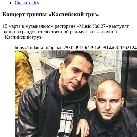
Скачать .ics
Концерт группы «Каспийский груз»
15 марта в музыкальном ресторане «Music Hall27» выступят
одни из грандов отечественной рэп-музыки — группа
«Каспийский груз».
https://kudaufa.ru/uploads/83f2d9f29c5f91a9e814a63f9262124