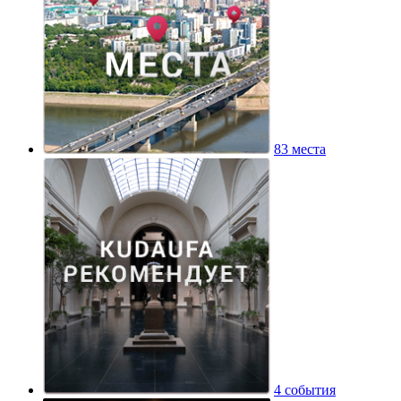
83 места
4 события