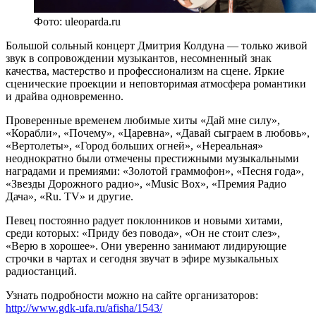
Фото: uleoparda.ru
Большой сольный концерт Дмитрия Колдуна — только живой
звук в сопровождении музыкантов, несомненный знак
качества, мастерство и профессионализм на сцене. Яркие
сценические проекции и неповторимая атмосфера романтики
и драйва одновременно.
Проверенные временем любимые хиты «Дай мне силу»,
«Корабли», «Почему», «Царевна», «Давай сыграем в любовь»,
«Вертолеты», «Город больших огней», «Нереальная»
неоднократно были отмечены престижными музыкальными
наградами и премиями: «Золотой граммофон», «Песня года»,
«Звезды Дорожного радио», «Music Box», «Премия Радио
Дача», «Ru. TV» и другие.
Певец постоянно радует поклонников и новыми хитами,
среди которых: «Приду без повода», «Он не стоит слез»,
«Верю в хорошее». Они уверенно занимают лидирующие
строчки в чартах и сегодня звучат в эфире музыкальных
радиостанций.
Узнать подробности можно на сайте организаторов:
http://www.gdk-ufa.ru/afisha/1543/