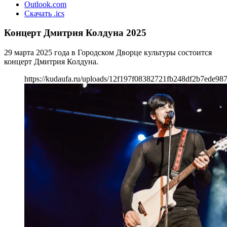
Outlook.com
Скачать .ics
Концерт Дмитрия Колдуна 2025
29 марта 2025 года в Городском Дворце культуры состоится
концерт Дмитрия Колдуна.
https://kudaufa.ru/uploads/12f197f08382721fb248df2b7ede98